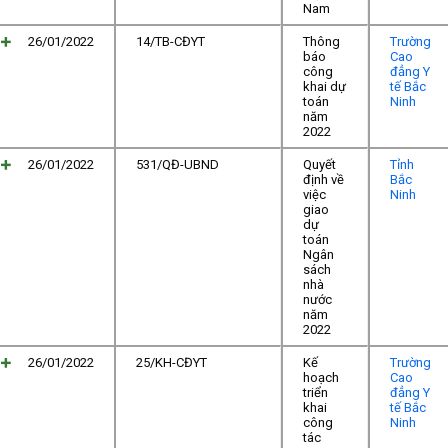
Nam
26/01/2022
14/TB-CĐYT
Thông
Trường
báo
Cao
công
đẳng Y
khai dự
tế Bắc
toán
Ninh
năm
2022
26/01/2022
531/QĐ-UBND
Quyết
Tỉnh
định về
Bắc
việc
Ninh
giao
dự
toán
Ngân
sách
nhà
nước
năm
2022
26/01/2022
25/KH-CĐYT
Kế
Trường
hoạch
Cao
triển
đẳng Y
khai
tế Bắc
công
Ninh
tác