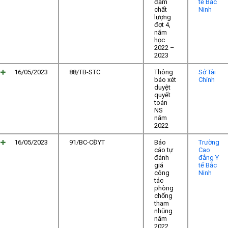
đảm
tế Bắc
chất
Ninh
lượng
đợt 4,
năm
học
2022 –
2023
16/05/2023
88/TB-STC
Thông
Sở Tài
báo xét
Chính
duyệt
quyết
toán
NS
năm
2022
16/05/2023
91/BC-CĐYT
Báo
Trường
cáo tự
Cao
đánh
đẳng Y
giá
tế Bắc
công
Ninh
tác
phòng
chống
tham
nhũng
năm
2022