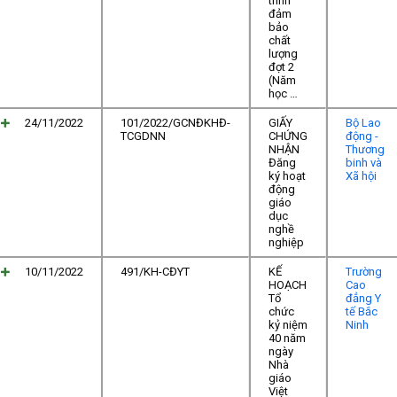
trình
đảm
bảo
chất
lượng
đợt 2
(Năm
học …
24/11/2022
101/2022/GCNĐKHĐ-
GIẤY
Bộ Lao
TCGDNN
CHỨNG
động -
NHẬN
Thương
Đăng
binh và
ký hoạt
Xã hội
động
giáo
dục
nghề
nghiệp
10/11/2022
491/KH-CĐYT
KẾ
Trường
HOẠCH
Cao
Tổ
đẳng Y
chức
tế Bắc
kỷ niệm
Ninh
40 năm
ngày
Nhà
giáo
Việt