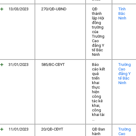
13/03/2023
270/QĐ-UBND
QĐ
Tỉnh
thành
Bắc
lập Hội
Ninh
đồng
trường
của
Trường
Cao
đẳng Y
tế Bắc
Ninh
31/01/2023
585/BC-CĐYT
Báo
Trường
cáo kết
Cao
quả
đẳng Y
triển
tế Bắc
khai
Ninh
thực
hiện
công
tác kê
khai,
công
khai tài
…
11/01/2023
20/QĐ-CĐYT
QĐ Ban
Trường
hành
Cao