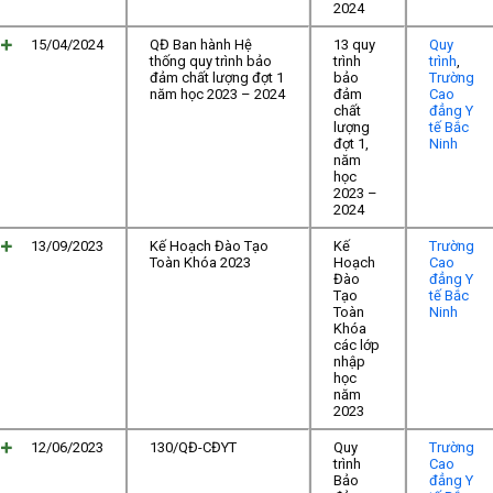
2024
15/04/2024
QĐ Ban hành Hệ
13 quy
Quy
thống quy trình bảo
trình
trình
,
đảm chất lượng đợt 1
bảo
Trường
năm học 2023 – 2024
đảm
Cao
chất
đẳng Y
lượng
tế Bắc
đợt 1,
Ninh
năm
học
2023 –
2024
13/09/2023
Kế Hoạch Đào Tạo
Kế
Trường
Toàn Khóa 2023
Hoạch
Cao
Đào
đẳng Y
Tạo
tế Bắc
Toàn
Ninh
Khóa
các lớp
nhập
học
năm
2023
12/06/2023
130/QĐ-CĐYT
Quy
Trường
trình
Cao
Bảo
đẳng Y