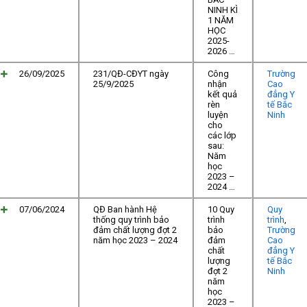
NINH KÌ
1 NĂM
HỌC
2025-
2026 …
26/09/2025
231/QĐ-CĐYT ngày
Công
Trường
25/9/2025
nhận
Cao
kết quả
đẳng Y
rèn
tế Bắc
luyện
Ninh
cho
các lớp
sau:
Năm
học
2023 –
2024 …
07/06/2024
QĐ Ban hành Hệ
10 Quy
Quy
thống quy trình bảo
trình
trình
,
đảm chất lượng đợt 2
bảo
Trường
năm học 2023 – 2024
đảm
Cao
chất
đẳng Y
lượng
tế Bắc
đợt 2
Ninh
năm
học
2023 –