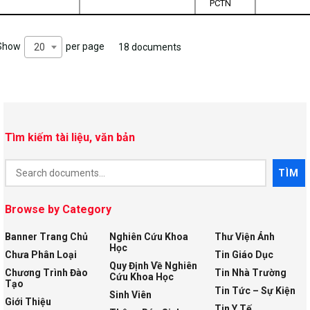
PCTN
Show
per page
20
18 documents
Tìm kiếm tài liệu, văn bản
Document
TÌM
Search
Browse by Category
Banner Trang Chủ
Nghiên Cứu Khoa
Thư Viện Ảnh
Học
Chưa Phân Loại
Tin Giáo Dục
Quy Định Về Nghiên
Chương Trình Đào
Tin Nhà Trường
Cứu Khoa Học
Tạo
Tin Tức – Sự Kiện
Sinh Viên
Giới Thiệu
Tin Y Tế