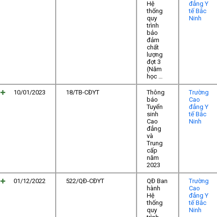
Hệ
đẳng Y
thống
tế Bắc
quy
Ninh
trình
bảo
đảm
chất
lượng
đợt 3
(Năm
học …
10/01/2023
18/TB-CĐYT
Thông
Trường
báo
Cao
Tuyển
đẳng Y
sinh
tế Bắc
Cao
Ninh
đẳng
và
Trung
cấp
năm
2023
01/12/2022
522/QĐ-CĐYT
QĐ Ban
Trường
hành
Cao
Hệ
đẳng Y
thống
tế Bắc
quy
Ninh