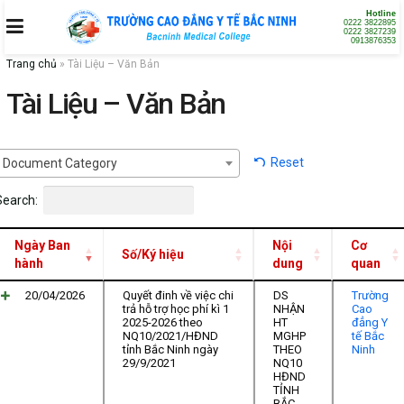
Hotline
0222 3822895
0222 3827239
0913876353
Trang chủ
»
Tài Liệu – Văn Bản
Tài Liệu – Văn Bản
Reset
Document Category
Search:
Ngày Ban
Nội
Cơ
Số/Ký hiệu
hành
dung
quan
20/04/2026
Quyết đinh về việc chi
DS
Trường
trả hỗ trợ học phí kì 1
NHẬN
Cao
2025-2026 theo
HT
đẳng Y
NQ10/2021/HĐND
MGHP
tế Bắc
tỉnh Bắc Ninh ngày
THEO
Ninh
29/9/2021
NQ10
HĐND
TỈNH
BẮC