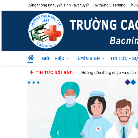
Cổng thông tin tuyển sinh Trực tuyến
Hệ thống Elearning
Thư v
Trường Cao Đ
GIỚI THIỆU
TUYỂN SINH
TIN TỨC – SỰ
TIN TỨC NỔI BẬT:
Thông báo nhập học đợt 3 năm