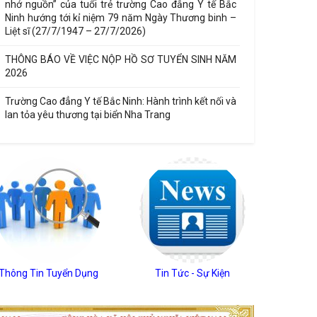
nhớ nguồn” của tuổi trẻ trường Cao đẳng Y tế Bắc
19/06/2026
Ninh hướng tới kỉ niệm 79 năm Ngày Thương binh –
Liệt sĩ (27/7/1947 – 27/7/2026)
THÔNG BÁO VỀ VIỆC NỘP HỒ SƠ TUYỂN SINH NĂM
2026
Trường Cao đẳng Y tế Bắc Ninh: Hành trình kết nối và
lan tỏa yêu thương tại biển Nha Trang
Thông Tin Tuyển Dụng
Tin Tức - Sự Kiện