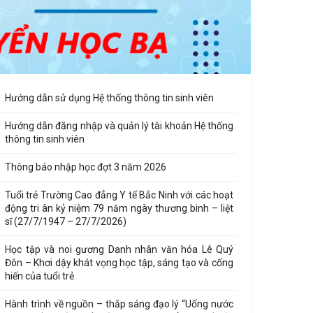
Hướng dẫn sử dụng Hệ thống thông tin sinh viên
Hướng dẫn đăng nhập và quản lý tài khoản Hệ thống
thông tin sinh viên
Thông báo nhập học đợt 3 năm 2026
Tuổi trẻ Trường Cao đẳng Y tế Bắc Ninh với các hoạt
động tri ân kỷ niệm 79 năm ngày thương binh – liệt
CHƯƠNG TRÌNH TƯ VẤN DU HỌC 
sĩ (27/7/1947 – 27/7/2026)
ĐIỀU DƯỠNG HÀN QUỐC CỦA TR
Học tập và noi gương Danh nhân văn hóa Lê Quý
Đôn – Khơi dậy khát vọng học tập, sáng tạo và cống
TÂM AOI TẠI TRƯỜNG CAO ĐẲNG 
hiến của tuổi trẻ
BẮC NINH
Hành trình về nguồn – thắp sáng đạo lý “Uống nước