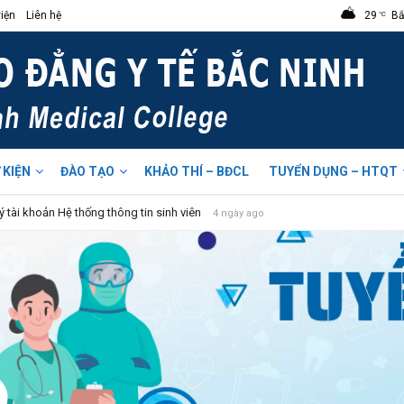
iện
Liên hệ
29
Bắ
°C
ẳng Y Tế Bắc Nin
 KIỆN
ĐÀO TẠO
KHẢO THÍ – BĐCL
TUYỂN DỤNG – HTQT
 2026
2 tuần ago