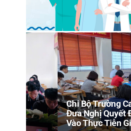
Chi Bộ Trường Cao Đẳng 
Đưa Nghị Quyết Đại Hội 
Vào Thực Tiễn Giáo Dục 