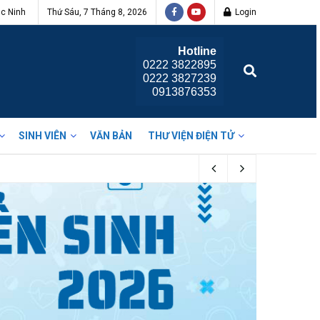
c Ninh
Thứ Sáu, 7 Tháng 8, 2026
Login
Hotline
0222 3822895
0222 3827239
0913876353
h
SINH VIÊN
VĂN BẢN
THƯ VIỆN ĐIỆN TỬ