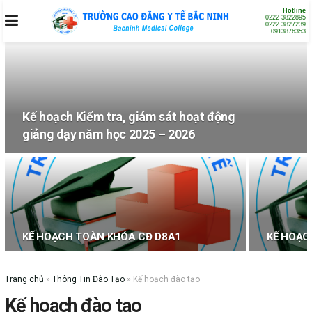
Hotline
0222 3822895
0222 3827239
0913876353
Kế hoạch Kiểm tra, giám sát hoạt động
giảng dạy năm học 2025 – 2026
KẾ HOẠCH TOÀN KHÓA CĐ D8A1
KẾ HOẠC
Trang chủ
»
Thông Tin Đào Tạo
»
Kế hoạch đào tạo
Kế hoạch đào tạo