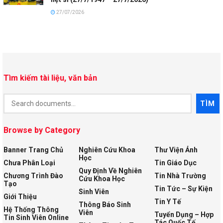
27/07/2026
Tìm kiếm tài liệu, văn bản
Document
TÌM
Search
Browse by Category
Banner Trang Chủ
Nghiên Cứu Khoa
Thư Viện Ảnh
Học
Chưa Phân Loại
Tin Giáo Dục
Quy Định Về Nghiên
Chương Trình Đào
Tin Nhà Trường
Cứu Khoa Học
Tạo
Tin Tức – Sự Kiện
Sinh Viên
Giới Thiệu
Tin Y Tế
Thông Báo Sinh
Hệ Thống Thông
Viên
Tuyển Dụng – Hợp
Tin Sinh Viên Online
Tác Quốc Tế