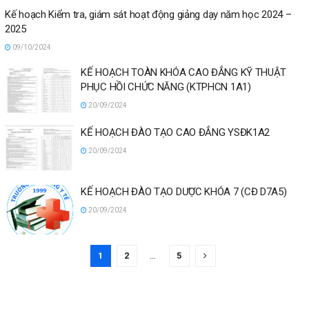
Kế hoạch Kiểm tra, giám sát hoạt động giảng dạy năm học 2024 –
2025
09/10/2024
KẾ HOẠCH TOÀN KHÓA CAO ĐẲNG KỸ THUẬT
PHỤC HỒI CHỨC NĂNG (KTPHCN 1A1)
20/09/2024
KẾ HOẠCH ĐÀO TẠO CAO ĐẲNG YSĐK1A2
20/09/2024
KẾ HOẠCH ĐÀO TẠO DƯỢC KHÓA 7 (CĐ D7A5)
20/09/2024
1
2
…
5