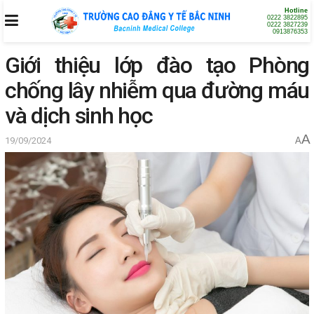
Hotline
0222 3822895
0222 3827239
0913876353
Giới thiệu lớp đào tạo Phòng
chống lây nhiễm qua đường máu
và dịch sinh học
A
19/09/2024
A