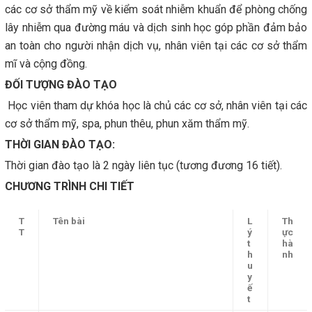
các cơ sở thẩm mỹ về kiểm soát nhiễm khuẩn để phòng chống
lây nhiễm qua đường máu và dịch sinh học góp phần đảm bảo
an toàn cho người nhận dịch vụ, nhân viên tại các cơ sở thẩm
mĩ và cộng đồng.
ĐỐI TƯỢNG ĐÀO TẠO
Học viên tham dự khóa học là chủ các cơ sở, nhân viên tại các
cơ sở thẩm mỹ, spa, phun thêu, phun xăm thẩm mỹ.
THỜI GIAN ĐÀO TẠO:
Thời gian đào tạo là 2 ngày liên tục (tương đương 16 tiết).
CHƯƠNG TRÌNH CHI TIẾT
T
Tên bài
L
Th
T
ý
ực
t
hà
h
nh
u
y
ế
t