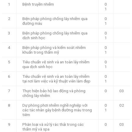
1
Bệnh truyền nhiễm
0
1
2
Biện pháp phòng chống lây nhiễm qua
0
đường máu
1
3
Biện pháp phòng chống lây nhiễm qua
0
dịch sinh học
1
4
Biện pháp phòng và kiểm soát nhiễm
0
khuẩn trong thẩm mỹ
1
5
Tiêu chuẩn vệ sinh và an toàn lây nhiễm
0
qua dịch sinh học
1
6
Tiêu chuẩn vệ sinh và an toàn lây nhiễm
0
tại nơi làm việc và kỹ thuật viên làm đẹp
1
7
Thực hiện bảo hộ lao động và phòng
0
03
chống lây nhiễm
8
Dự phòng phơi nhiễm nghề nghiệp với
0
02
các tác nhân gây bệnh đường máu trong
1
tiêm
9
Phân loại và xử lý rác thải trong các
0
03
thẩm mỹ và spa