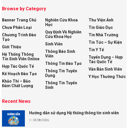
Browse by Category
Banner Trang Chủ
Nghiên Cứu Khoa
Thư Viện Ảnh
Học
Chưa Phân Loại
Tin Giáo Dục
Quy Định Về Nghiên
Chương Trình Đào
Tin Nhà Trường
Cứu Khoa Học
Tạo
Tin Tức – Sự Kiện
Sinh Viên
Giới Thiệu
Tin Y Tế
Thông Báo Sinh
Hệ Thống Thông
Viên
Tuyển Dụng – Hợp
Tin Sinh Viên Online
Tác Quốc Tế
Thông Tin Đào Tạo
Hợp Tác Quốc Tế
Văn Bản Sinh Viên
Thông Tin Tuyển
Kế Hoạch Đào Tạo
Dụng
Y Học Thường Thức
Khảo Thí – Bảo
Thông Tin Tuyển
Đảm Chất Lượng
Sinh
Recent News
Hướng dẫn sử dụng Hệ thống thông tin sinh viên
03/08/2026