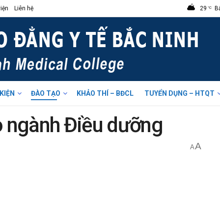
iện
Liên hệ
29
B
°C
 KIỆN
ĐÀO TẠO
KHẢO THÍ – BĐCL
TUYỂN DỤNG – HTQT
o ngành Điều dưỡng
A
A