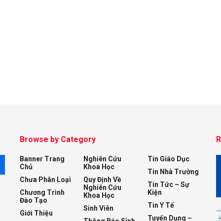
Browse by Category
R
Banner Trang
Nghiên Cứu
Tin Giáo Dục
M
Chủ
Khoa Học
Tin Nhà Trường
Chưa Phân Loại
Quy Định Về
Tin Tức – Sự
Nghiên Cứu
Chương Trình
Kiện
Khoa Học
Đào Tạo
Tin Y Tế
Sinh Viên
Giới Thiệu
Tuyển Dụng –
Thông Báo Sinh