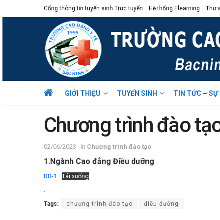
Cổng thông tin tuyển sinh Trực tuyến
Hệ thống Elearning
Thư v
GIỚI THIỆU
TUYỂN SINH
TIN TỨC – SỰ
Chương trình đào tạ
02/06/2023
in
Chương trình đào tạo
1.Ngành Cao đẳng Điều dưỡng
DD-1
Tải xuống
.
Tags:
chương trình đào tạo
điều dưỡng