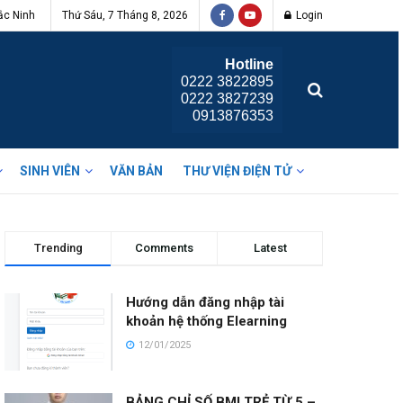
ắc Ninh
Thứ Sáu, 7 Tháng 8, 2026
Login
Hotline
0222 3822895
0222 3827239
0913876353
SINH VIÊN
VĂN BẢN
THƯ VIỆN ĐIỆN TỬ
Trending
Comments
Latest
Hướng dẫn đăng nhập tài
khoản hệ thống Elearning
12/01/2025
BẢNG CHỈ SỐ BMI TRẺ TỪ 5 –