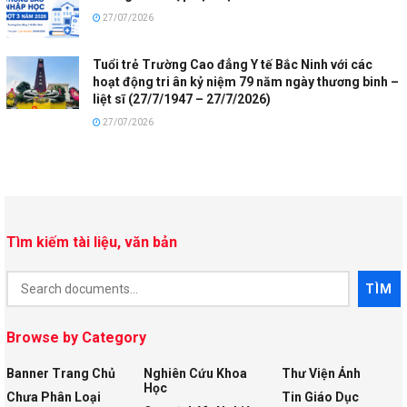
27/07/2026
Tuổi trẻ Trường Cao đẳng Y tế Bắc Ninh với các
hoạt động tri ân kỷ niệm 79 năm ngày thương binh –
liệt sĩ (27/7/1947 – 27/7/2026)
27/07/2026
Tìm kiếm tài liệu, văn bản
Document
TÌM
Search
Browse by Category
Banner Trang Chủ
Nghiên Cứu Khoa
Thư Viện Ảnh
Học
Chưa Phân Loại
Tin Giáo Dục