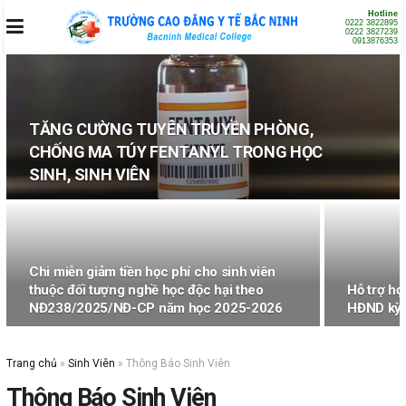
Hotline
0222 3822895
0222 3827239
0913876353
TĂNG CƯỜNG TUYÊN TRUYỀN PHÒNG,
CHỐNG MA TÚY FENTANYL TRONG HỌC
SINH, SINH VIÊN
Chi miễn giảm tiền học phí cho sinh viên
thuộc đối tượng nghề học độc hại theo
Hỗ trợ họ
NĐ238/2025/NĐ-CP năm học 2025-2026
HĐND kỳ 
Trang chủ
»
Sinh Viên
»
Thông Báo Sinh Viên
Thông Báo Sinh Viên