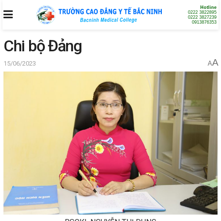
Hotline
0222 3822895
0222 3827239
0913876353
Chi bộ Đảng
A
15/06/2023
A