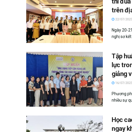
thi đua
trên đị
22/07/202
Ngày 20-21
nghị sơ kết
Tập hu
lực tro
giảng v
16/07/202
Phương phá
nhiều sự qu
Học ca
ngay k