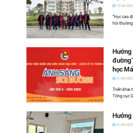
13/06/202
“Học cao đ
hỏi thường 
Hướng 
đường”
học Má
31/05/202
Triển khai
Tổng cục G
Hưởng 
31/05/202