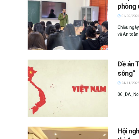
phòng c
01/02/202
Chiều ngày
về An toàn 
Đề án 
sông”
24/11/202
06_DA_Non
Hội ngh