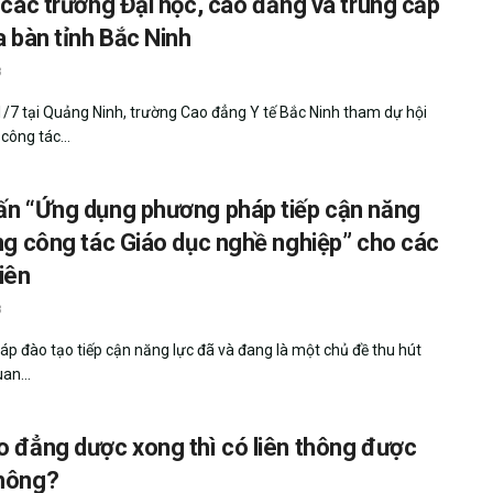
 các trường Đại học, cao đẳng và trung cấp
a bàn tỉnh Bắc Ninh
3
/7 tại Quảng Ninh, trường Cao đẳng Y tế Bắc Ninh tham dự hội
 công tác...
ấn “Ứng dụng phương pháp tiếp cận năng
ng công tác Giáo dục nghề nghiệp” cho các
iên
3
p đào tạo tiếp cận năng lực đã và đang là một chủ đề thu hút
an...
o đẳng dược xong thì có liên thông được
hông?