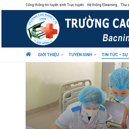
Cổng thông tin tuyển sinh Trực tuyến
Hệ thống Elearning
Thư v
GIỚI THIỆU
TUYỂN SINH
TIN TỨC – SỰ