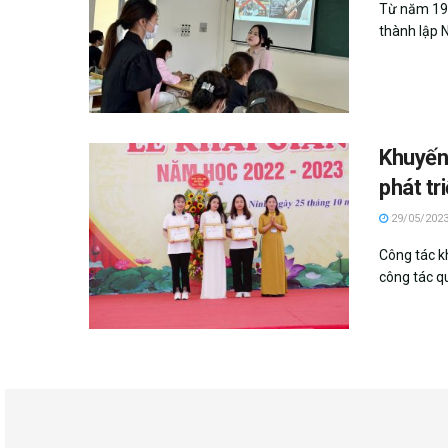
Từ năm 198
thành lập N
Khuyến
phát tr
29/05/202
Công tác k
công tác qu