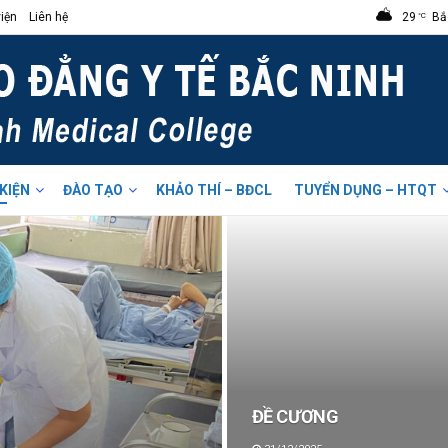
iện
Liên hệ
29
Bắ
°C
 KIỆN
ĐÀO TẠO
KHẢO THÍ – BĐCL
TUYỂN DỤNG – HTQT
ĐỀ CƯƠNG