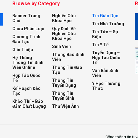
Browse by Category
R
Banner Trang
Nghiên Cứu
Tin Giáo Dục
M
Chủ
Khoa Học
Tin Nhà Trường
Chưa Phân Loại
Quy Định Về
Tin Tức – Sự
Nghiên Cứu
Chương Trình
Kiện
Khoa Học
Đào Tạo
Tin Y Tế
Sinh Viên
Giới Thiệu
Tuyển Dụng –
Thông Báo Sinh
Hệ Thống
Hợp Tác Quốc
Viên
Thông Tin Sinh
Tế
Viên Online
Thông Tin Đào
Văn Bản Sinh
Tạo
Hợp Tác Quốc
Viên
Tế
Thông Tin
Y Học Thường
Tuyển Dụng
Kế Hoạch Đào
Thức
Tạo
Thông Tin
Tuyển Sinh
Khảo Thí – Bảo
Đảm Chất Lượng
Thư Viện Ảnh
Cổng thông tin tuy