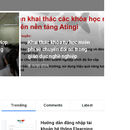
Hợp
Khai thác khóa tự học miễn
ng
phí về chuyển đổi số trong
giáo dục nghề nghiệp
06/02/2024
Trending
Comments
Latest
Hướng dẫn đăng nhập tài
khoản hệ thống Elearning