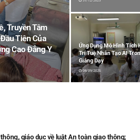
31/12/2025
ề, Truyền Tâm
Đầu Tiên Của
Ứng Dụng Mô Hình Tích 
ờng Cao Đẳng Y
Trí Tuệ Nhân Tạo AI Tro
Giảng Dạy
08/09/2025
thông, giáo dục về luật An toàn giao thông;