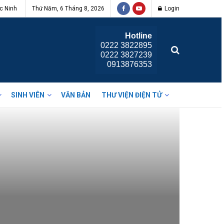
c Ninh
Thứ Năm, 6 Tháng 8, 2026
Login
Hotline
0222 3822895
0222 3827239
0913876353
SINH VIÊN
VĂN BẢN
THƯ VIỆN ĐIỆN TỬ