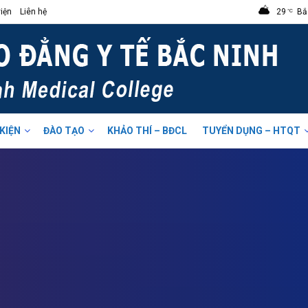
iện
Liên hệ
29
Bắ
°C
 KIỆN
ĐÀO TẠO
KHẢO THÍ – BĐCL
TUYỂN DỤNG – HTQT