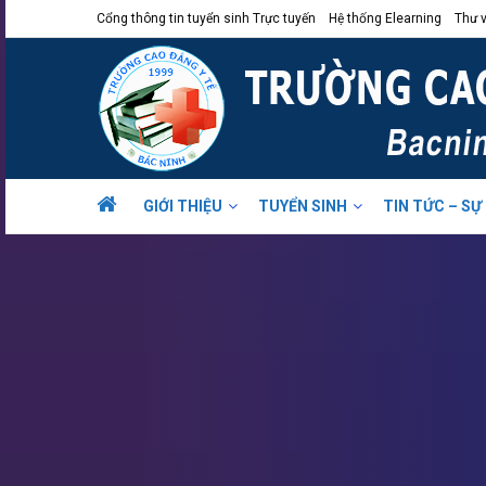
Cổng thông tin tuyển sinh Trực tuyến
Hệ thống Elearning
Thư v
GIỚI THIỆU
TUYỂN SINH
TIN TỨC – SỰ