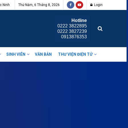
c Ninh
Thứ Năm, 6 Tháng 8, 2026
Login
Hotline
0222 3822895
0222 3827239
0913876353
SINH VIÊN
VĂN BẢN
THƯ VIỆN ĐIỆN TỬ