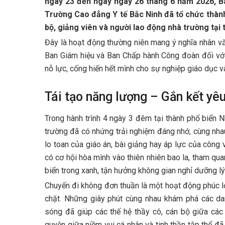
ngày 23 đến ngày ngày 26 tháng 6 năm 2026, 
Trường Cao đẳng Y tế Bắc Ninh đã tổ chức thàn
bộ, giảng viên và người lao động nhà trường tại
Đây là hoạt động thường niên mang ý nghĩa nhân vă
Ban Giám hiệu và Ban Chấp hành Công đoàn đối vớ
nỗ lực, cống hiến hết mình cho sự nghiệp giáo dục và
Tái tạo năng lượng – Gắn kết yê
Trong hành trình 4 ngày 3 đêm tại thành phố biển N
trường đã có nhứng trải nghiệm đáng nhớ, cùng nha
lo toan của giáo án, bài giảng hay áp lực của công
có cơ hội hòa mình vào thiên nhiên bao la, tham qu
biển trong xanh, tận hưởng không gian nghỉ dưỡng l
Chuyến đi không đơn thuần là một hoạt động phúc lợ
chặt. Những giây phút cùng nhau khám phá các da
sóng đã giúp các thế hệ thầy cô, cán bộ giữa cá
quyện giữa niềm vui cá nhân và tinh thần tập thể đ