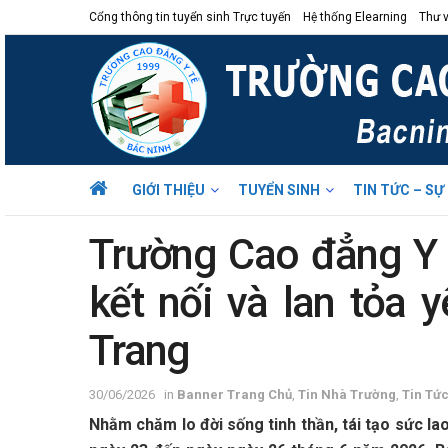
Cổng thông tin tuyển sinh Trực tuyến
Hệ thống Elearning
Thư v
GIỚI THIỆU
TUYỂN SINH
TIN TỨC – SỰ
Trường Cao đẳng Y t
kết nối và lan tỏa 
Trang
30/06/2026
in
Banner Trang Chủ
,
Tin Nhà Trường
,
Tin Tức
Nhằm chăm lo đời sống tinh thần, tái tạo sức lao