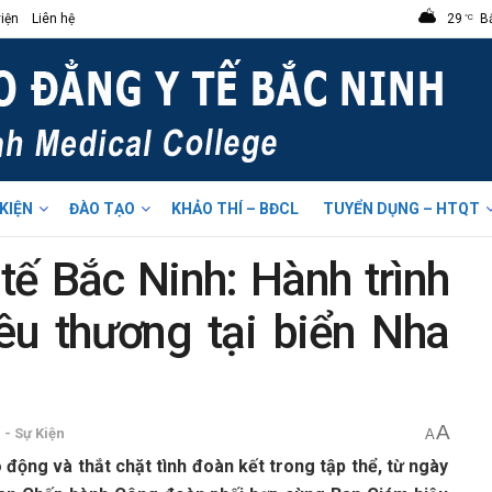
iện
Liên hệ
29
B
°C
 KIỆN
ĐÀO TẠO
KHẢO THÍ – BĐCL
TUYỂN DỤNG – HTQT
ế Bắc Ninh: Hành trình
yêu thương tại biển Nha
A
 - Sự Kiện
A
 động và thắt chặt tình đoàn kết trong tập thể, từ ngày