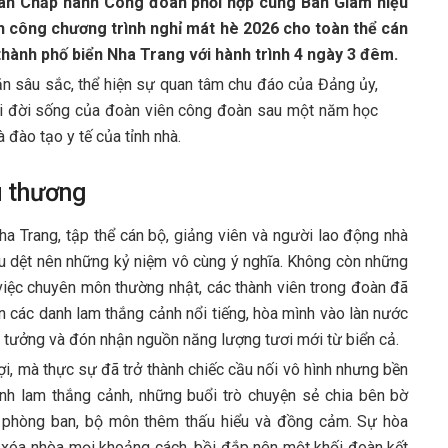
Ban Chấp hành Công đoàn phối hợp cùng Ban Giám hiệu
h công chương trình nghỉ mát hè 2026 cho toàn thể cán
 thành phố biển Nha Trang với hành trình 4 ngày 3 đêm.
n sâu sắc, thể hiện sự quan tâm chu đáo của Đảng ủy,
i đời sống của đoàn viên công đoàn sau một năm học
 đào tạo y tế của tỉnh nhà.
u thương
ha Trang, tập thể cán bộ, giảng viên và người lao động nhà
u dệt nên những kỷ niệm vô cùng ý nghĩa. Không còn những
 việc chuyên môn thường nhật, các thành viên trong đoàn đã
an các danh lam thắng cảnh nổi tiếng, hòa mình vào làn nước
ý tưởng và đón nhận nguồn năng lượng tươi mới từ biển cả.
i, mà thực sự đã trở thành chiếc cầu nối vô hình nhưng bền
nh lam thắng cảnh, những buổi trò chuyện sẻ chia bên bờ
c phòng ban, bộ môn thêm thấu hiểu và đồng cảm. Sự hòa
ã xóa nhòa mọi khoảng cách, bồi đắp nên một khối đoàn kết