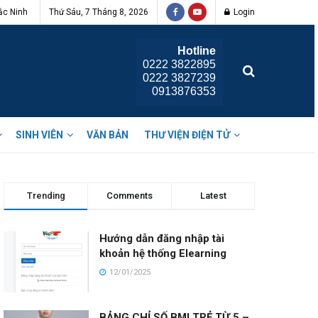
ắc Ninh
Thứ Sáu, 7 Tháng 8, 2026
Login
Hotline
0222 3822895
0222 3827239
0913876353
SINH VIÊN
VĂN BẢN
THƯ VIỆN ĐIỆN TỬ
Trending
Comments
Latest
Hướng dẫn đăng nhập tài
khoản hệ thống Elearning
12/01/2025
BẢNG CHỈ SỐ BMI TRẺ TỪ 5 –