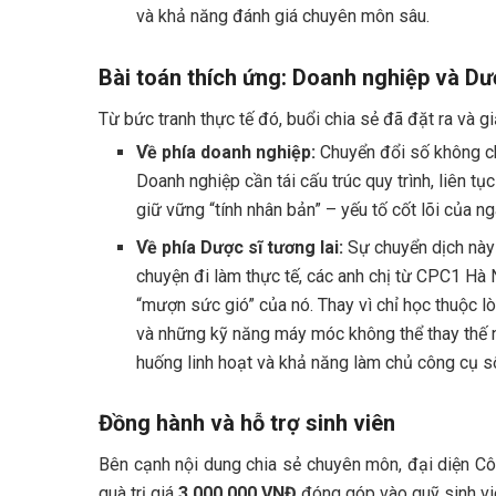
và khả năng đánh giá chuyên môn sâu.
Bài toán thích ứng: Doanh nghiệp và Dượ
Từ bức tranh thực tế đó, buổi chia sẻ đã đặt ra và g
Về phía doanh nghiệp:
Chuyển đổi số không chỉ
Doanh nghiệp cần tái cấu trúc quy trình, liên 
giữ vững “tính nhân bản” – yếu tố cốt lõi của 
Về phía Dược sĩ tương lai:
Sự chuyển dịch này 
chuyện đi làm thực tế, các anh chị từ CPC1 Hà
“mượn sức gió” của nó. Thay vì chỉ học thuộc lò
và những kỹ năng máy móc không thể thay thế nh
huống linh hoạt và khả năng làm chủ công cụ s
Đồng hành và hỗ trợ sinh viên
Bên cạnh nội dung chia sẻ chuyên môn, đại diện 
quà trị giá
3.000.000 VNĐ
đóng góp vào quỹ sinh vi