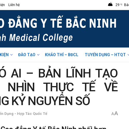
iện
Liên hệ
29
Bắ
°C
 KIỆN
ĐÀO TẠO
KHẢO THÍ – BĐCL
TUYỂN DỤNG – HTQT
Ó AI – BẢN LĨNH TẠO
C NHÌN THỰC TẾ VỀ
G KỶ NGUYÊN SỐ
A
ển Dụng - Hợp Tác Quốc Tế
A