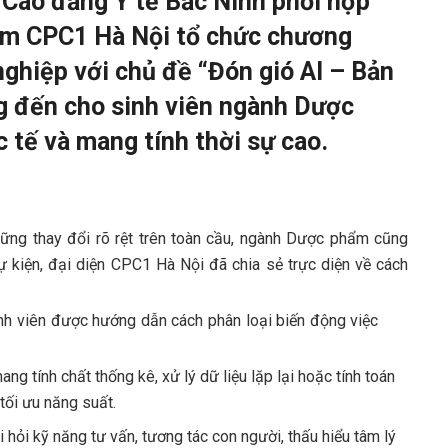
Cao đẳng Y tế Bắc Ninh phối hợp
ẩm CPC1 Hà Nội tổ chức chương
nghiệp với chủ đề “Đón gió AI – Bản
ng đến cho sinh viên ngành Dược
c tế và mang tính thời sự cao.
những thay đổi rõ rệt trên toàn cầu, ngành Dược phẩm cũng
 kiện, đại diện CPC1 Hà Nội đã chia sẻ trực diện về cách
nh viên được hướng dẫn cách phân loại biến động việc
mang tính chất thống kê, xử lý dữ liệu lặp lại hoặc tính toán
tối ưu năng suất.
òi hỏi kỹ năng tư vấn, tương tác con người, thấu hiểu tâm lý