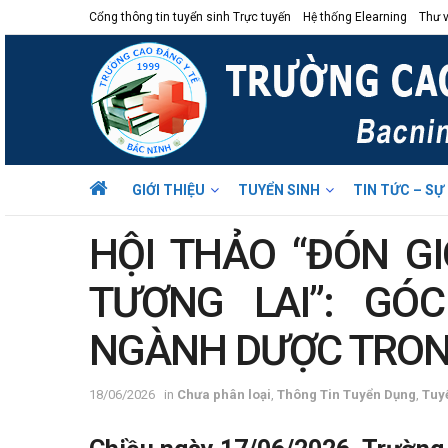
Cổng thông tin tuyển sinh Trực tuyến
Hệ thống Elearning
Thư v
GIỚI THIỆU
TUYỂN SINH
TIN TỨC – SỰ
HỘI THẢO “ĐÓN GI
TƯƠNG LAI”: GÓ
NGÀNH DƯỢC TRON
18/06/2026
in
Chưa phân loại
,
Thông Tin Tuyển Dụng
,
Tuy