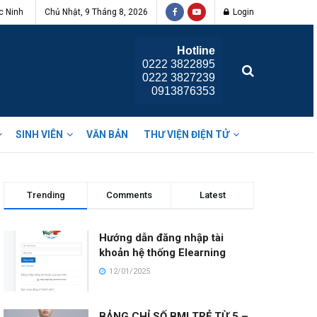
c Ninh
Chủ Nhật, 9 Tháng 8, 2026
Login
Hotline
0222 3822895
0222 3827239
0913876353
SINH VIÊN
VĂN BẢN
THƯ VIỆN ĐIỆN TỬ
Trending
Comments
Latest
Hướng dẫn đăng nhập tài
khoản hệ thống Elearning
12/01/2025
BẢNG CHỈ SỐ BMI TRẺ TỪ 5 –