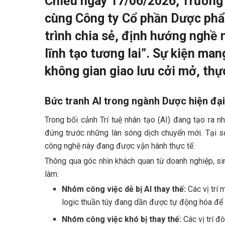
Chiều ngày 17/06/2026, Trường 
cùng Công ty Cổ phần Dược ph
trình chia sẻ, định hướng nghề 
lĩnh tạo tương lai”. Sự kiện ma
không gian giao lưu cởi mở, thự
Bức tranh AI trong ngành Dược hiện đại
Trong bối cảnh Trí tuệ nhân tạo (AI) đang tạo ra 
đứng trước những làn sóng dịch chuyển mới. Tại sự
công nghệ này đang được vận hành thực tế.
Thông qua góc nhìn khách quan từ doanh nghiệp, si
làm:
Nhóm công việc dễ bị AI thay thế:
Các vị trí 
logic thuần túy đang dần được tự động hóa để 
Nhóm công việc khó bị thay thế:
Các vị trí đ