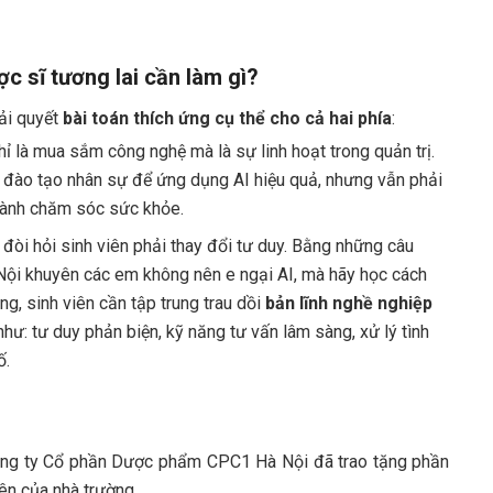
c sĩ tương lai cần làm gì?
iải quyết
bài toán thích ứng cụ thể cho cả hai phía
:
 là mua sắm công nghệ mà là sự linh hoạt trong quản trị.
tục đào tạo nhân sự để ứng dụng AI hiệu quả, nhưng vẫn phải
ngành chăm sóc sức khỏe.
đòi hỏi sinh viên phải thay đổi tư duy. Bằng những câu
 Nội khuyên các em không nên e ngại AI, mà hãy học cách
ng, sinh viên cần tập trung trau dồi
bản lĩnh nghề nghiệp
ư: tư duy phản biện, kỹ năng tư vấn lâm sàng, xử lý tình
ố.
Công ty Cổ phần Dược phẩm CPC1 Hà Nội đã trao tặng phần
ên của nhà trường.