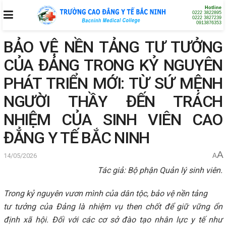
Hotline
0222 3822895
0222 3827239
0913876353
BẢO VỆ NỀN TẢNG TƯ TƯỞNG
CỦA ĐẢNG TRONG KỶ NGUYÊN
PHÁT TRIỂN MỚI: TỪ SỨ MỆNH
NGƯỜI THẦY ĐẾN TRÁCH
NHIỆM CỦA SINH VIÊN CAO
ĐẲNG Y TẾ BẮC NINH
A
14/05/2026
A
Tác giả: Bộ phận Quản lý sinh viên.
Trong kỷ nguyên vươn mình của dân tộc, bảo vệ nền tảng
tư tưởng của Đảng là nhiệm vụ then chốt để giữ vững ổn
định xã hội. Đối với các cơ sở đào tạo nhân lực y tế như