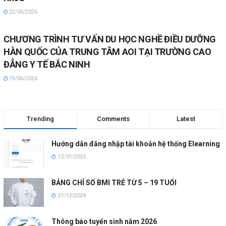
22/06/2026
CHƯƠNG TRÌNH TƯ VẤN DU HỌC NGHỀ ĐIỀU DƯỠNG
HÀN QUỐC CỦA TRUNG TÂM AOI TẠI TRƯỜNG CAO
ĐẲNG Y TẾ BẮC NINH
19/06/2026
Trending
Comments
Latest
Hướng dẫn đăng nhập tài khoản hệ thống Elearning
12/01/2025
BẢNG CHỈ SỐ BMI TRẺ TỪ 5 – 19 TUỔI
21/12/2024
Thông báo tuyển sinh năm 2026