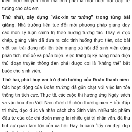
kiến thức chuyên môn mà còn phải là một buổi bồi đắp tư
tưởng cho các em.
Thứ nhất, xây dựng “vắc-xin tư tưởng” trong từng bài
giảng.
Nhà trường liên tục đổi mới phương pháp giảng dạy
các môn Lý luận chính trị theo hướng tương tác. Thay vì đọc
chép, giảng viên đã đưa ra các tình huống thực tiễn, các bài
viết sai trái đang nổi lên trên mạng xã hội để sinh viên cùng
phân tích, mổ xẻ và phản biện. Việc trang bị kỹ năng nhận diện
thủ đoạn truyền thông đen phải được coi là “kháng thể” bắt
buộc cho sinh viên.
Thứ hai, phát huy vai trò định hướng của Đoàn thanh niên.
Các hoạt động của Đoàn trường đã gắn chặt với việc lan tỏa
thông tin tích cực. Thực tế, các cuộc thi hưởng ứng Ngày sách
và văn hóa đọc Việt Nam được tổ chức thường niên – bồi đắp
tri thức, đạo đức và nhân cách cho Sinh viên, nhiều tác phẩm
đầu tư của các chi đoàn mang lại nhiều giá trị nhân văn, đã thu
hút sự quan tâm lớn của xã hội. Đây là cách “lấy cái đẹp dẹp