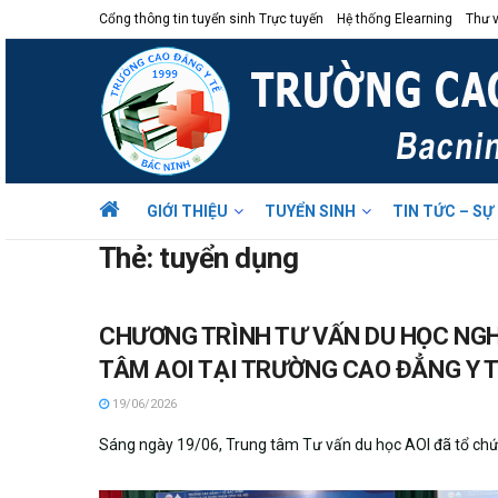
Cổng thông tin tuyển sinh Trực tuyến
Hệ thống Elearning
Thư v
GIỚI THIỆU
TUYỂN SINH
TIN TỨC – SỰ
Thẻ:
tuyển dụng
CHƯƠNG TRÌNH TƯ VẤN DU HỌC NG
TÂM AOI TẠI TRƯỜNG CAO ĐẲNG Y T
19/06/2026
Sáng ngày 19/06, Trung tâm Tư vấn du học AOI đã tổ chức m