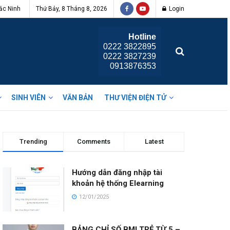
ắc Ninh
Thứ Bảy, 8 Tháng 8, 2026
Login
Hotline
0222 3822895
0222 3827239
0913876353
SINH VIÊN
VĂN BẢN
THƯ VIỆN ĐIỆN TỬ
Trending
Comments
Latest
Hướng dẫn đăng nhập tài
khoản hệ thống Elearning
12/01/2025
BẢNG CHỈ SỐ BMI TRẺ TỪ 5 –