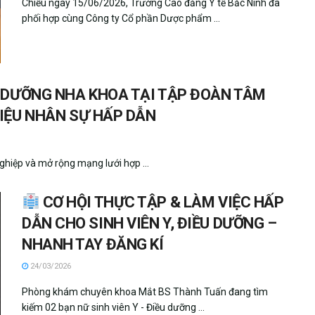
Chiều ngày 15/06/2026, Trường Cao đẳng Y tế Bắc Ninh đã
phối hợp cùng Công ty Cổ phần Dược phẩm ...
U DƯỠNG NHA KHOA TẠI TẬP ĐOÀN TÂM
HIỆU NHÂN SỰ HẤP DẪN
nghiệp và mở rộng mạng lưới hợp ...
CƠ HỘI THỰC TẬP & LÀM VIỆC HẤP
DẪN CHO SINH VIÊN Y, ĐIỀU DƯỠNG –
NHANH TAY ĐĂNG KÍ
24/03/2026
Phòng khám chuyên khoa Mắt BS Thành Tuấn đang tìm
kiếm 02 bạn nữ sinh viên Y - Điều dưỡng ...