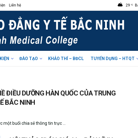
iện
Liên hệ
29
B
°C
 KIỆN
ĐÀO TẠO
KHẢO THÍ – BĐCL
TUYỂN DỤNG – HTQT
HỀ ĐIỀU DƯỠNG HÀN QUỐC CỦA TRUNG
Ế BẮC NINH
ột buổi chia sẻ thông tin trực ...