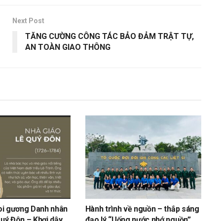
Next Post
TĂNG CƯỜNG CÔNG TÁC BẢO ĐẢM TRẬT TỰ,
AN TOÀN GIAO THÔNG
oi gương Danh nhân
Hành trình về nguồn – thắp sáng
uý Đôn – Khơi dậy
đạo lý “Uống nước nhớ nguồn”