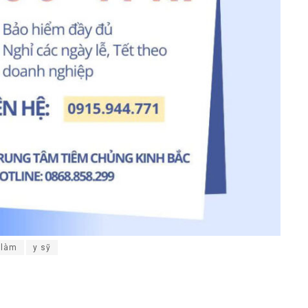
 làm
y sỹ