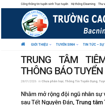
Cổng thông tin tuyển sinh Trực tuyến
Hệ thống Elearning
Thư v
GIỚI THIỆU
TUYỂN SINH
TIN TỨC – SỰ
TRUNG TÂM TIÊ
THÔNG BÁO TUYỂN
28/01/2026
in
Chưa phân loại
,
Thông Tin Tuyển Dụng
,
Tuy
Nhằm mở rộng đội ngũ nhân sự v
sau Tết Nguyên Đán,
Trung tâm 