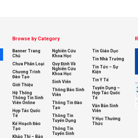
Browse by Category
R
Banner Trang
Nghiên Cứu
Tin Giáo Dục
M
Chủ
Khoa Học
Tin Nhà Trường
Chưa Phân Loại
Quy Định Về
Tin Tức – Sự
Nghiên Cứu
Chương Trình
Kiện
Khoa Học
Đào Tạo
Tin Y Tế
Sinh Viên
Giới Thiệu
Tuyển Dụng –
Thông Báo Sinh
Hệ Thống
Hợp Tác Quốc
Viên
Thông Tin Sinh
Tế
Viên Online
Thông Tin Đào
Văn Bản Sinh
Tạo
Hợp Tác Quốc
Viên
Tế
Thông Tin
Y Học Thường
Tuyển Dụng
Kế Hoạch Đào
Thức
Tạo
Thông Tin
Tuyển Sinh
Khảo Thí – Bảo