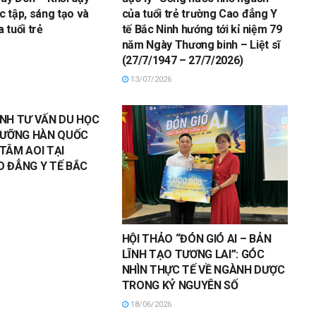
c tập, sáng tạo và
của tuổi trẻ trường Cao đẳng Y
 tuổi trẻ
tế Bắc Ninh hướng tới kỉ niệm 79
năm Ngày Thương binh – Liệt sĩ
(27/7/1947 – 27/7/2026)
13/07/2026
NH TƯ VẤN DU HỌC
DƯỠNG HÀN QUỐC
TÂM AOI TẠI
 ĐẲNG Y TẾ BẮC
HỘI THẢO “ĐÓN GIÓ AI – BẢN
LĨNH TẠO TƯƠNG LAI”: GÓC
NHÌN THỰC TẾ VỀ NGÀNH DƯỢC
TRONG KỶ NGUYÊN SỐ
18/06/2026