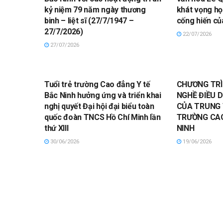
kỷ niệm 79 năm ngày thương
khát vọng họ
binh – liệt sĩ (27/7/1947 –
cống hiến của
27/7/2026)
22/07/2026
27/07/2026
Tuổi trẻ trường Cao đẳng Y tế
CHƯƠNG TRÌ
Bắc Ninh hưởng ứng và triển khai
NGHỀ ĐIỀU 
nghị quyết Đại hội đại biểu toàn
CỦA TRUNG 
quốc đoàn TNCS Hồ Chí Minh lần
TRƯỜNG CAO
thứ XIII
NINH
30/06/2026
19/06/2026