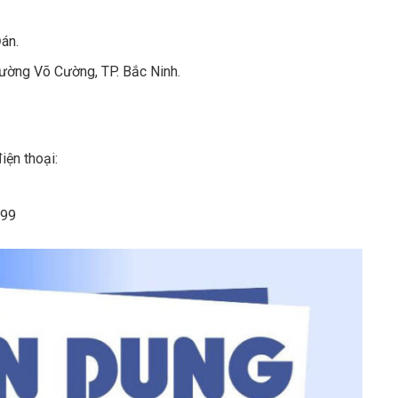
án.
ờng Võ Cường, TP. Bắc Ninh.
iện thoại:
299