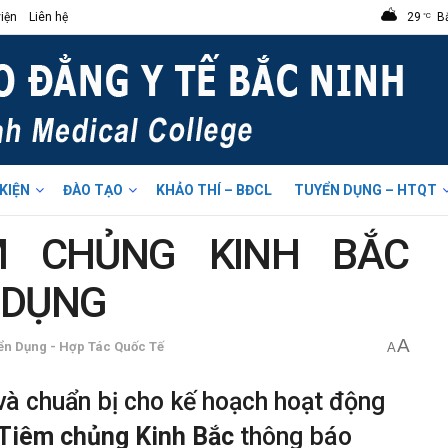
iện
Liên hệ
29
B
°C
 KIỆN
ĐÀO TẠO
KHẢO THÍ – BĐCL
TUYỂN DỤNG – HTQT
M CHỦNG KINH BẮC
 DỤNG
A
ển Dụng - Hợp Tác Quốc Tế
A
à chuẩn bị cho kế hoạch hoạt động
Tiêm chủng Kinh Bắc
thông báo