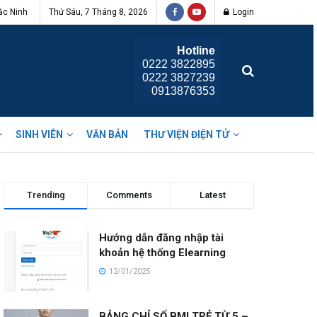
ắc Ninh
Thứ Sáu, 7 Tháng 8, 2026
Login
Hotline
0222 3822895
0222 3827239
0913876353
SINH VIÊN
VĂN BẢN
THƯ VIỆN ĐIỆN TỬ
Trending
Comments
Latest
Hướng dẫn đăng nhập tài
khoản hệ thống Elearning
12/01/2025
BẢNG CHỈ SỐ BMI TRẺ TỪ 5 –