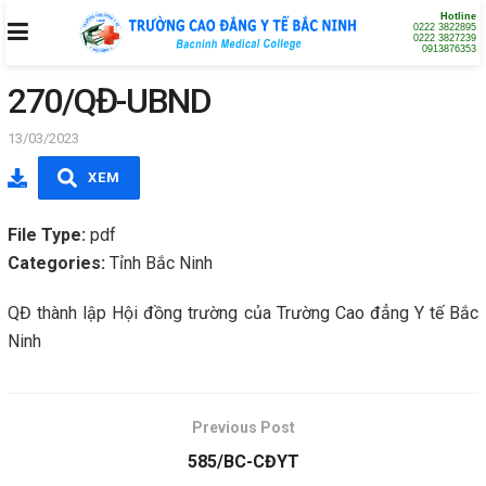
Hotline
0222 3822895
0222 3827239
0913876353
270/QĐ-UBND
13/03/2023
XEM
File Type:
pdf
Categories:
Tỉnh Bắc Ninh
QĐ thành lập Hội đồng trường của Trường Cao đẳng Y tế Bắc
Ninh
Previous Post
585/BC-CĐYT