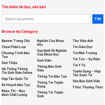
Tìm kiếm tài liệu, văn bản
Document
TÌM
Search
Browse by Category
Banner Trang Chủ
Nghiên Cứu Khoa
Thư Viện Ảnh
Học
Chưa Phân Loại
Tin Giáo Dục
Quy Định Về Nghiên
Chương Trình Đào
Tin Nhà Trường
Cứu Khoa Học
Tạo
Tin Tức – Sự Kiện
Sinh Viên
Giới Thiệu
Tin Y Tế
Thông Báo Sinh
Hệ Thống Thông
Viên
Tuyển Dụng – Hợp
Tin Sinh Viên Online
Tác Quốc Tế
Thông Tin Đào Tạo
Hợp Tác Quốc Tế
Văn Bản Sinh Viên
Thông Tin Tuyển
Kế Hoạch Đào Tạo
Dụng
Y Học Thường Thức
Khảo Thí – Bảo
Thông Tin Tuyển
Đảm Chất Lượng
Sinh