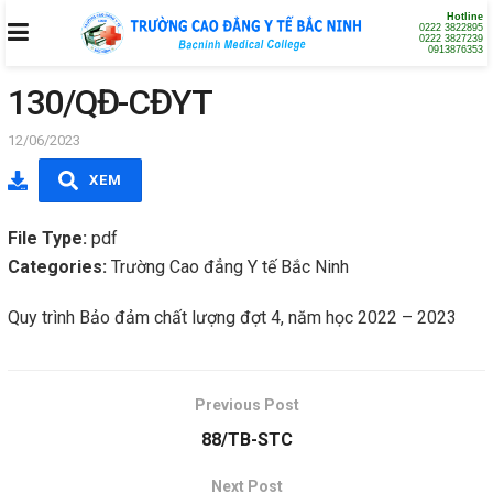
Hotline
0222 3822895
0222 3827239
0913876353
130/QĐ-CĐYT
12/06/2023
XEM
File Type:
pdf
Categories:
Trường Cao đẳng Y tế Bắc Ninh
Quy trình Bảo đảm chất lượng đợt 4, năm học 2022 – 2023
Previous Post
88/TB-STC
Next Post