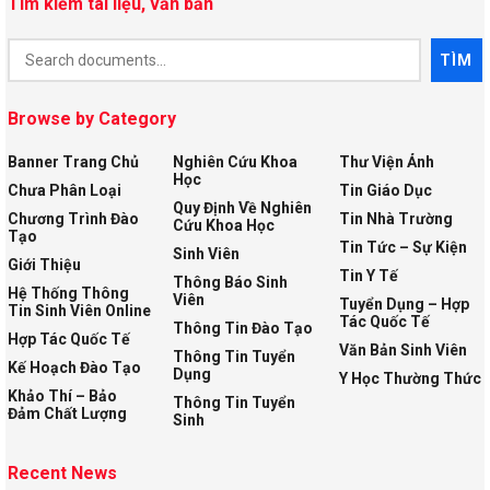
Tìm kiếm tài liệu, văn bản
Document
TÌM
Search
Browse by Category
Banner Trang Chủ
Nghiên Cứu Khoa
Thư Viện Ảnh
Học
Chưa Phân Loại
Tin Giáo Dục
Quy Định Về Nghiên
Chương Trình Đào
Tin Nhà Trường
Cứu Khoa Học
Tạo
Tin Tức – Sự Kiện
Sinh Viên
Giới Thiệu
Tin Y Tế
Thông Báo Sinh
Hệ Thống Thông
Viên
Tuyển Dụng – Hợp
Tin Sinh Viên Online
Tác Quốc Tế
Thông Tin Đào Tạo
Hợp Tác Quốc Tế
Văn Bản Sinh Viên
Thông Tin Tuyển
Kế Hoạch Đào Tạo
Dụng
Y Học Thường Thức
Khảo Thí – Bảo
Thông Tin Tuyển
Đảm Chất Lượng
Sinh
Recent News