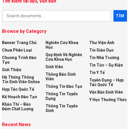
Tìm kiếm tài liệu, văn bản
Document
TÌM
Search
Browse by Category
Banner Trang Chủ
Nghiên Cứu Khoa
Thư Viện Ảnh
Học
Chưa Phân Loại
Tin Giáo Dục
Quy Định Về Nghiên
Chương Trình Đào
Tin Nhà Trường
Cứu Khoa Học
Tạo
Tin Tức – Sự Kiện
Sinh Viên
Giới Thiệu
Tin Y Tế
Thông Báo Sinh
Hệ Thống Thông
Viên
Tuyển Dụng – Hợp
Tin Sinh Viên Online
Tác Quốc Tế
Thông Tin Đào Tạo
Hợp Tác Quốc Tế
Văn Bản Sinh Viên
Thông Tin Tuyển
Kế Hoạch Đào Tạo
Dụng
Y Học Thường Thức
Khảo Thí – Bảo
Thông Tin Tuyển
Đảm Chất Lượng
Sinh
Recent News