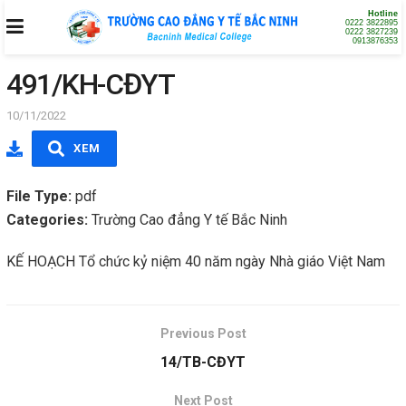
Hotline
0222 3822895
0222 3827239
0913876353
491/KH-CĐYT
10/11/2022
XEM
File Type:
pdf
Categories:
Trường Cao đẳng Y tế Bắc Ninh
KẾ HOẠCH Tổ chức kỷ niệm 40 năm ngày Nhà giáo Việt Nam
Previous Post
14/TB-CĐYT
Next Post