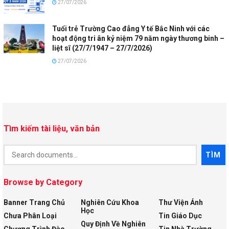
27/07/2026
Tuổi trẻ Trường Cao đẳng Y tế Bắc Ninh với các
hoạt động tri ân kỷ niệm 79 năm ngày thương binh –
liệt sĩ (27/7/1947 – 27/7/2026)
27/07/2026
Tìm kiếm tài liệu, văn bản
Document
TÌM
Search
Browse by Category
Banner Trang Chủ
Nghiên Cứu Khoa
Thư Viện Ảnh
Học
Chưa Phân Loại
Tin Giáo Dục
Quy Định Về Nghiên
Chương Trình Đào
Tin Nhà Trường