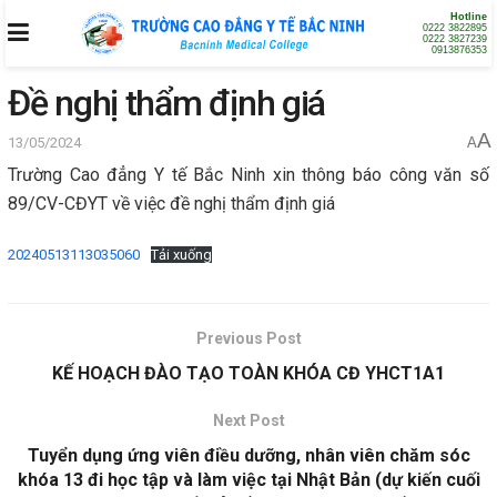
Hotline
0222 3822895
0222 3827239
0913876353
Đề nghị thẩm định giá
A
13/05/2024
A
Trường Cao đẳng Y tế Bắc Ninh xin thông báo công văn số
89/CV-CĐYT về việc đề nghị thẩm định giá
20240513113035060
Tải xuống
Previous Post
KẾ HOẠCH ĐÀO TẠO TOÀN KHÓA CĐ YHCT1A1
Next Post
Tuyển dụng ứng viên điều dưỡng, nhân viên chăm sóc
khóa 13 đi học tập và làm việc tại Nhật Bản (dự kiến cuối