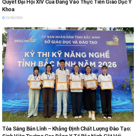
Quyết Đại Hội XIV Của Đảng Vào Thực Tiễn Giáo Dục Y
Khoa
22/06/2026
Tỏa Sáng Bản Lĩnh – Khẳng Định Chất Lượng Đào Tạo: