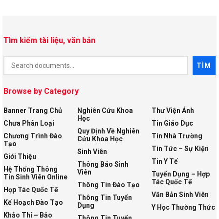
Tìm kiếm tài liệu, văn bản
Document
TÌM
Search
Browse by Category
Banner Trang Chủ
Nghiên Cứu Khoa
Thư Viện Ảnh
Học
Chưa Phân Loại
Tin Giáo Dục
Quy Định Về Nghiên
Chương Trình Đào
Tin Nhà Trường
Cứu Khoa Học
Tạo
Tin Tức – Sự Kiện
Sinh Viên
Giới Thiệu
Tin Y Tế
Thông Báo Sinh
Hệ Thống Thông
Viên
Tuyển Dụng – Hợp
Tin Sinh Viên Online
Tác Quốc Tế
Thông Tin Đào Tạo
Hợp Tác Quốc Tế
Văn Bản Sinh Viên
Thông Tin Tuyển
Kế Hoạch Đào Tạo
Dụng
Y Học Thường Thức
Khảo Thí – Bảo
Thông Tin Tuyển