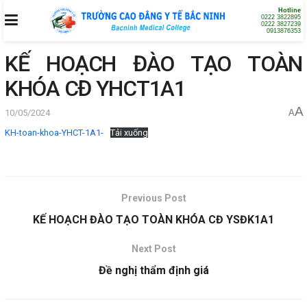
Hotline
0222 3822895
0222 3827239
0913876353
KẾ HOẠCH ĐÀO TẠO TOÀN
KHÓA CĐ YHCT1A1
A
10/05/2024
A
KH-toan-khoa-YHCT-1A1-
Tải xuống
Previous Post
KẾ HOẠCH ĐÀO TẠO TOÀN KHÓA CĐ YSĐK1A1
Next Post
Đề nghị thẩm định giá