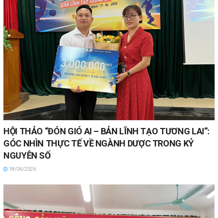
HỘI THẢO “ĐÓN GIÓ AI – BẢN LĨNH TẠO TƯƠNG LAI”:
GÓC NHÌN THỰC TẾ VỀ NGÀNH DƯỢC TRONG KỶ
NGUYÊN SỐ
18/06/2026