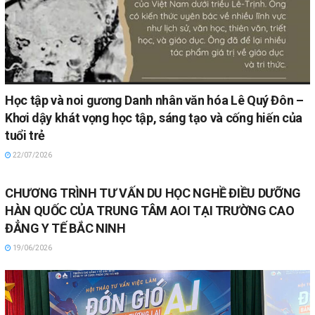
Học tập và noi gương Danh nhân văn hóa Lê Quý Đôn –
Khơi dậy khát vọng học tập, sáng tạo và cống hiến của
tuổi trẻ
22/07/2026
CHƯƠNG TRÌNH TƯ VẤN DU HỌC NGHỀ ĐIỀU DƯỠNG
HÀN QUỐC CỦA TRUNG TÂM AOI TẠI TRƯỜNG CAO
ĐẲNG Y TẾ BẮC NINH
19/06/2026