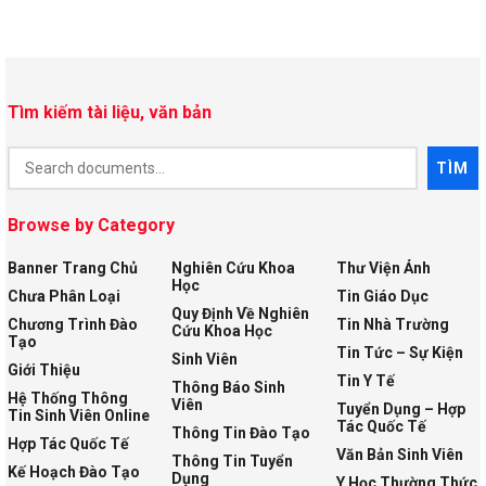
Tìm kiếm tài liệu, văn bản
Document
TÌM
Search
Browse by Category
Banner Trang Chủ
Nghiên Cứu Khoa
Thư Viện Ảnh
Học
Chưa Phân Loại
Tin Giáo Dục
Quy Định Về Nghiên
Chương Trình Đào
Tin Nhà Trường
Cứu Khoa Học
Tạo
Tin Tức – Sự Kiện
Sinh Viên
Giới Thiệu
Tin Y Tế
Thông Báo Sinh
Hệ Thống Thông
Viên
Tuyển Dụng – Hợp
Tin Sinh Viên Online
Tác Quốc Tế
Thông Tin Đào Tạo
Hợp Tác Quốc Tế
Văn Bản Sinh Viên
Thông Tin Tuyển
Kế Hoạch Đào Tạo
Dụng
Y Học Thường Thức