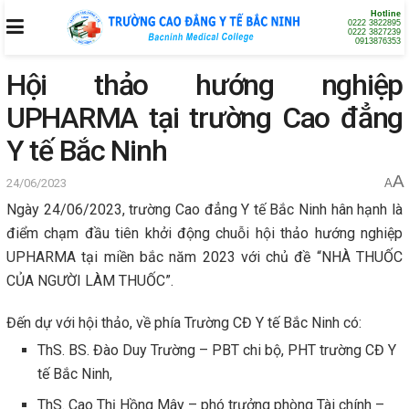
Hotline
0222 3822895
0222 3827239
0913876353
Hội thảo hướng nghiệp
UPHARMA tại trường Cao đẳng
Y tế Bắc Ninh
A
24/06/2023
A
Ngày 24/06/2023, trường Cao đẳng Y tế Bắc Ninh hân hạnh là
điểm chạm đầu tiên khởi động chuỗi hội thảo hướng nghiệp
UPHARMA tại miền bắc năm 2023 với chủ đề “NHÀ THUỐC
CỦA NGƯỜI LÀM THUỐC”.
Đến dự với hội thảo, về phía Trường CĐ Y tế Bắc Ninh có:
ThS. BS. Đào Duy Trường – PBT chi bộ, PHT trường CĐ Y
tế Bắc Ninh,
ThS. Cao Thị Hồng Mây – phó trưởng phòng Tài chính –