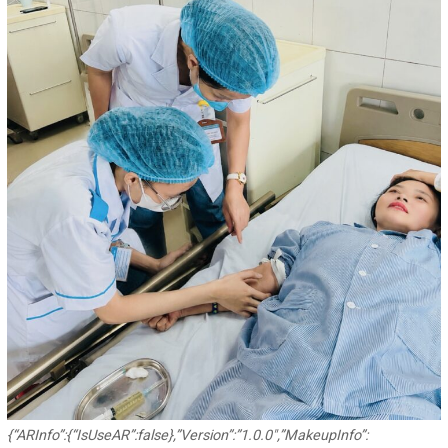
{“ARInfo”:{“IsUseAR”:false},”Version”:”1.0.0″,”MakeupInfo”: