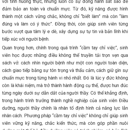
với tình huống thực, nhưng luôn có sự đồng hành sát sao để
đảm bảo an toàn và chuẩn mực. Từ đó, kỹ năng được hình
thành một cách vững chắc, không chỉ “biết làm” mà còn “làm
đúng và làm có ý thức”. Đồng thời, còn giúp sinh viên từng
bước vượt qua tâm lý e dè, xây dựng sự tự tin và bản lĩnh khi
tiếp xúc với người bệnh.
Quan trọng hơn, chính trong quá trình “cầm tay chỉ việc”, sinh
viên học được những điều không thể truyền tải trọn vẹn qua
sách vở: cách nhìn người bệnh như một con người toàn diện,
cách giao tiếp bằng sự tôn trọng và thấu cảm, cách giữ gìn sự
chuẩn mực trong từng hành vi nhỏ nhất. Đó là lúc y đức không
còn là khái niệm, mà trở thành hành động cụ thể, được hun đúc
từng ngày dưới sự dẫn dắt của người thầy. Có thể khẳng định,
trong hành trình trưởng thành nghề nghiệp của sinh viên Điều
dưỡng, người thầy chính là nhân tố định hình cả năng lực lẫn
nhân cách. Phương pháp “cầm tay chỉ việc” không chỉ giúp sinh
viên vững kỹ năng, chắc kiến thức, mà còn góp phần nuôi