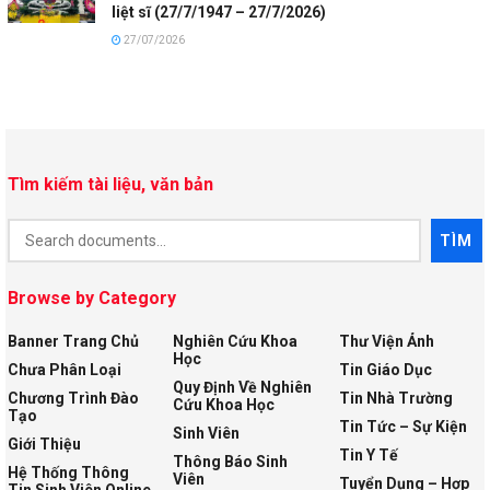
liệt sĩ (27/7/1947 – 27/7/2026)
27/07/2026
Tìm kiếm tài liệu, văn bản
Document
TÌM
Search
Browse by Category
Banner Trang Chủ
Nghiên Cứu Khoa
Thư Viện Ảnh
Học
Chưa Phân Loại
Tin Giáo Dục
Quy Định Về Nghiên
Chương Trình Đào
Tin Nhà Trường
Cứu Khoa Học
Tạo
Tin Tức – Sự Kiện
Sinh Viên
Giới Thiệu
Tin Y Tế
Thông Báo Sinh
Hệ Thống Thông
Viên
Tuyển Dụng – Hợp