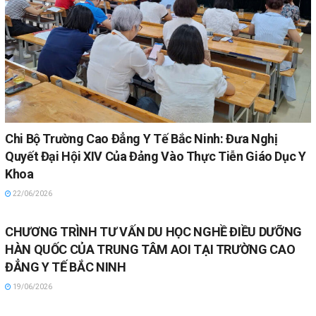
Chi Bộ Trường Cao Đẳng Y Tế Bắc Ninh: Đưa Nghị
Quyết Đại Hội XIV Của Đảng Vào Thực Tiễn Giáo Dục Y
Khoa
22/06/2026
CHƯƠNG TRÌNH TƯ VẤN DU HỌC NGHỀ ĐIỀU DƯỠNG
HÀN QUỐC CỦA TRUNG TÂM AOI TẠI TRƯỜNG CAO
ĐẲNG Y TẾ BẮC NINH
19/06/2026