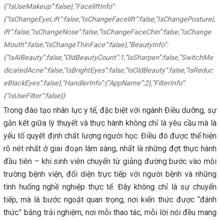
{“IsUseMakeup”:false},”FaceliftInfo”:
{“IsChangeEyeLift”:false,”IsChangeFacelift”:false,”IsChangePostureL
ift”:false,”IsChangeNose”:false,”IsChangeFaceChin”:false,”IsChange
Mouth”:false,”IsChangeThinFace”:false},”BeautyInfo”:
{“IsAIBeauty”:false,”OldBeautyCount”:1,”IsSharpen”:false,”SwitchMe
dicatedAcne”:false,”IsBrightEyes”:false,”IsOldBeauty”:false,”IsReduc
eBlackEyes”:false},”HandlerInfo”:{“AppName”:2},”FilterInfo”:
{“IsUseFilter”:false}}
Trong đào tạo nhân lực y tế, đặc biệt với ngành Điều dưỡng, sự
gắn kết giữa lý thuyết và thực hành không chỉ là yêu cầu mà là
yếu tố quyết định chất lượng người học. Điều đó được thể hiện
rõ nét nhất ở giai đoạn lâm sàng, nhất là những đợt thực hành
đầu tiên – khi sinh viên chuyển từ giảng đường bước vào môi
trường bệnh viện, đối diện trực tiếp với người bệnh và những
tình huống nghề nghiệp thực tế. Đây không chỉ là sự chuyển
tiếp, mà là bước ngoặt quan trọng, nơi kiến thức được “đánh
thức” bằng trải nghiệm, nơi mỗi thao tác, mỗi lời nói đều mang