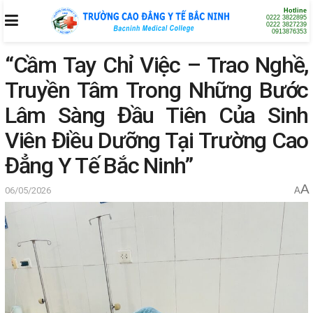
Hotline
0222 3822895
0222 3827239
0913876353
“Cầm Tay Chỉ Việc – Trao Nghề,
Truyền Tâm Trong Những Bước
Lâm Sàng Đầu Tiên Của Sinh
Viên Điều Dưỡng Tại Trường Cao
Đẳng Y Tế Bắc Ninh”
A
06/05/2026
A