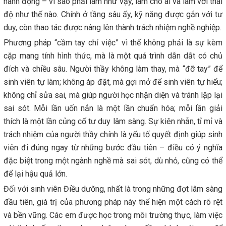
hành động – vì sao phải làm như vậy, làm cho ai và làm với thái
độ như thế nào. Chính ở tầng sâu ấy, kỹ năng được gắn với tư
duy, còn thao tác được nâng lên thành trách nhiệm nghề nghiệp.
Phương pháp “cầm tay chỉ việc” vì thế không phải là sự kèm
cặp mang tính hình thức, mà là một quá trình dẫn dắt có chủ
đích và chiều sâu. Người thầy không làm thay, mà “đỡ tay” để
sinh viên tự làm; không áp đặt, mà gợi mở để sinh viên tự hiểu;
không chỉ sửa sai, mà giúp người học nhận diện và tránh lặp lại
sai sót. Mỗi lần uốn nắn là một lần chuẩn hóa; mỗi lần giải
thích là một lần củng cố tư duy lâm sàng. Sự kiên nhẫn, tỉ mỉ và
trách nhiệm của người thầy chính là yếu tố quyết định giúp sinh
viên đi đúng ngay từ những bước đầu tiên – điều có ý nghĩa
đặc biệt trong một ngành nghề mà sai sót, dù nhỏ, cũng có thể
để lại hậu quả lớn.
Đối với sinh viên Điều dưỡng, nhất là trong những đợt lâm sàng
đầu tiên, giá trị của phương pháp này thể hiện một cách rõ rệt
và bền vững. Các em được học trong môi trường thực, làm việc