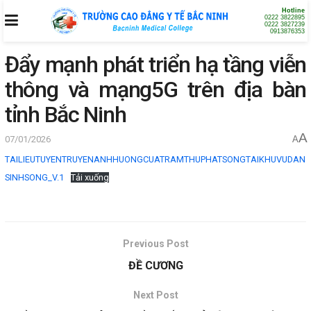
Hotline
0222 3822895
0222 3827239
0913876353
Đẩy mạnh phát triển hạ tầng viễn
thông và mạng5G trên địa bàn
tỉnh Bắc Ninh
A
07/01/2026
A
TAILIEUTUYENTRUYENANHHUONGCUATRAMTHUPHATSONGTAIKHUVUDAN
SINHSONG_V.1
Tải xuống
Previous Post
ĐỀ CƯƠNG
Next Post