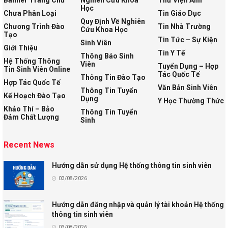
Học
Chưa Phân Loại
Tin Giáo Dục
Quy Định Về Nghiên
Chương Trình Đào
Tin Nhà Trường
Cứu Khoa Học
Tạo
Tin Tức – Sự Kiện
Sinh Viên
Giới Thiệu
Tin Y Tế
Thông Báo Sinh
Hệ Thống Thông
Viên
Tuyển Dụng – Hợp
Tin Sinh Viên Online
Tác Quốc Tế
Thông Tin Đào Tạo
Hợp Tác Quốc Tế
Văn Bản Sinh Viên
Thông Tin Tuyển
Kế Hoạch Đào Tạo
Dụng
Y Học Thường Thức
Khảo Thí – Bảo
Thông Tin Tuyển
Đảm Chất Lượng
Sinh
Recent News
Hướng dẫn sử dụng Hệ thống thông tin sinh viên
03/08/2026
Hướng dẫn đăng nhập và quản lý tài khoản Hệ thống
thông tin sinh viên
03/08/2026