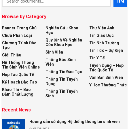
TÌM
Search
Browse by Category
Banner Trang Chủ
Nghiên Cứu Khoa
Thư Viện Ảnh
Học
Chưa Phân Loại
Tin Giáo Dục
Quy Định Về Nghiên
Chương Trình Đào
Tin Nhà Trường
Cứu Khoa Học
Tạo
Tin Tức – Sự Kiện
Sinh Viên
Giới Thiệu
Tin Y Tế
Thông Báo Sinh
Hệ Thống Thông
Viên
Tuyển Dụng – Hợp
Tin Sinh Viên Online
Tác Quốc Tế
Thông Tin Đào Tạo
Hợp Tác Quốc Tế
Văn Bản Sinh Viên
Thông Tin Tuyển
Kế Hoạch Đào Tạo
Dụng
Y Học Thường Thức
Khảo Thí – Bảo
Thông Tin Tuyển
Đảm Chất Lượng
Sinh
Recent News
Hướng dẫn sử dụng Hệ thống thông tin sinh viên
03/08/2026