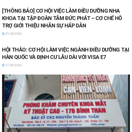
[THÔNG BÁO] CƠ HỘI VIỆC LÀM ĐIỀU DƯỠNG NHA
KHOA TẠI TẬP ĐOÀN TÂM ĐỨC PHÁT – CƠ CHẾ HỖ
TRỢ GIỚI THIỆU NHÂN SỰ HẤP DẪN
01/06/2026
HỘI THẢO: CƠ HỘI LÀM VIỆC NGÀNH ĐIỀU DƯỠNG TẠI
HÀN QUỐC VÀ ĐỊNH CƯ LÂU DÀI VỚI VISA E7
17/04/2026