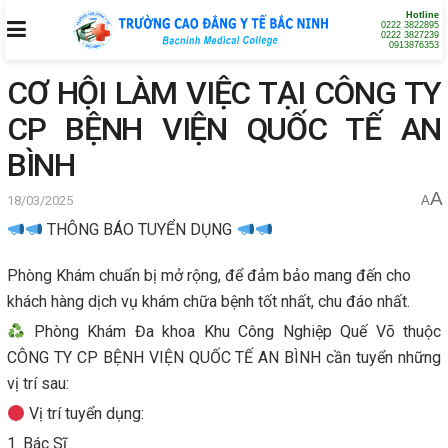
Hotline
0222 3822895
0222 3827239
0913876353
CƠ HỘI LÀM VIỆC TẠI CÔNG TY
CP BỆNH VIỆN QUỐC TẾ AN
BÌNH
A
18/03/2025
A
THÔNG BÁO TUYỂN DỤNG
Phòng Khám chuẩn bị mở rộng, để đảm bảo mang đến cho
khách hàng dịch vụ khám chữa bệnh tốt nhất, chu đáo nhất.
Phòng Khám Đa khoa Khu Công Nghiệp Quế Võ thuộc
CÔNG TY CP BỆNH VIỆN QUỐC TẾ AN BÌNH cần tuyển những
vị trí sau:
Vị trí tuyển dụng:
1. Bác Sĩ