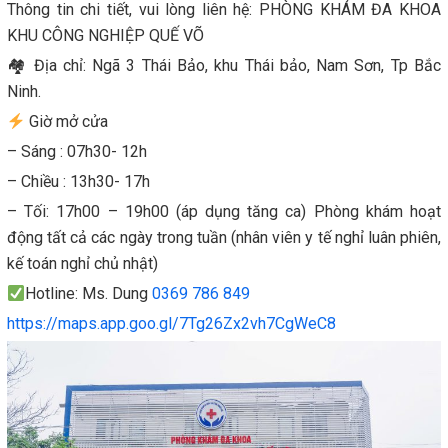
Thông tin chi tiết, vui lòng liên hệ: PHÒNG KHÁM ĐA KHOA
KHU CÔNG NGHIỆP QUẾ VÕ
🏘 Địa chỉ: Ngã 3 Thái Bảo, khu Thái bảo, Nam Sơn, Tp Bắc
Ninh.
Giờ mở cửa
– Sáng : 07h30- 12h
– Chiều : 13h30- 17h
– Tối: 17h00 – 19h00 (áp dụng tăng ca) Phòng khám hoạt
động tất cả các ngày trong tuần (nhân viên y tế nghỉ luân phiên,
kế toán nghỉ chủ nhật)
Hotline: Ms. Dung
0369 786 849
https://maps.app.goo.gl/7Tg26Zx2vh7CgWeC8