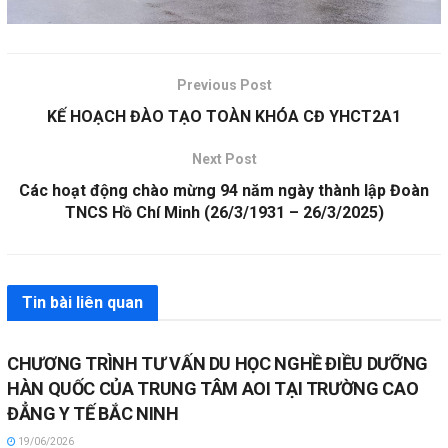
Previous Post
KẾ HOẠCH ĐÀO TẠO TOÀN KHÓA CĐ YHCT2A1
Next Post
Các hoạt động chào mừng 94 năm ngày thành lập Đoàn
TNCS Hồ Chí Minh (26/3/1931 – 26/3/2025)
Tin bài liên quan
CHƯƠNG TRÌNH TƯ VẤN DU HỌC NGHỀ ĐIỀU DƯỠNG
HÀN QUỐC CỦA TRUNG TÂM AOI TẠI TRƯỜNG CAO
ĐẲNG Y TẾ BẮC NINH
19/06/2026