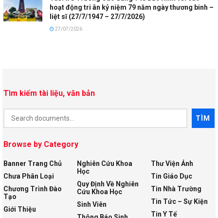
hoạt động tri ân kỷ niệm 79 năm ngày thương binh –
liệt sĩ (27/7/1947 – 27/7/2026)
27/07/2026
Tìm kiếm tài liệu, văn bản
Document
TÌM
Search
Browse by Category
Banner Trang Chủ
Nghiên Cứu Khoa
Thư Viện Ảnh
Học
Chưa Phân Loại
Tin Giáo Dục
Quy Định Về Nghiên
Chương Trình Đào
Tin Nhà Trường
Cứu Khoa Học
Tạo
Tin Tức – Sự Kiện
Sinh Viên
Giới Thiệu
Tin Y Tế
Thông Báo Sinh