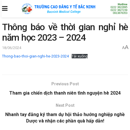
Hotline
0222 3822895
0222 3827239
0913876353
Thông báo về thời gian nghỉ hè
năm học 2023 – 2024
A
18/06/2024
A
Thong-bao-thoi-gian-nghi-he-2023-2024
Tải xuống
Previous Post
Tham gia chiến dịch thanh niên tình nguyện hè 2024
Next Post
Nhanh tay đăng ký tham dự hội thảo hướng nghiệp nghề
Dược và nhận các phần quà hấp dẫn!