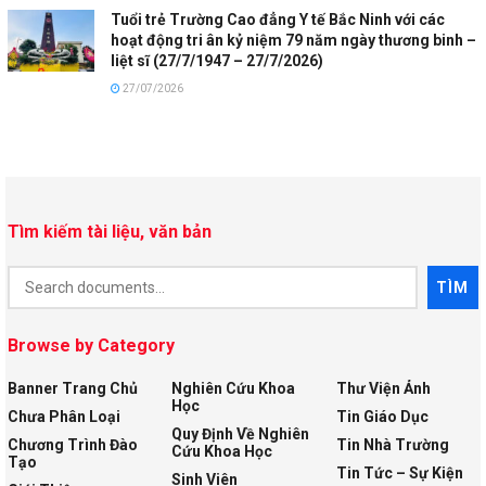
Tuổi trẻ Trường Cao đẳng Y tế Bắc Ninh với các
hoạt động tri ân kỷ niệm 79 năm ngày thương binh –
liệt sĩ (27/7/1947 – 27/7/2026)
27/07/2026
Tìm kiếm tài liệu, văn bản
Document
TÌM
Search
Browse by Category
Banner Trang Chủ
Nghiên Cứu Khoa
Thư Viện Ảnh
Học
Chưa Phân Loại
Tin Giáo Dục
Quy Định Về Nghiên
Chương Trình Đào
Tin Nhà Trường
Cứu Khoa Học
Tạo
Tin Tức – Sự Kiện
Sinh Viên