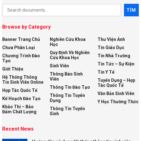
Document
TÌM
Search
Browse by Category
Banner Trang Chủ
Nghiên Cứu Khoa
Thư Viện Ảnh
Học
Chưa Phân Loại
Tin Giáo Dục
Quy Định Về Nghiên
Chương Trình Đào
Tin Nhà Trường
Cứu Khoa Học
Tạo
Tin Tức – Sự Kiện
Sinh Viên
Giới Thiệu
Tin Y Tế
Thông Báo Sinh
Hệ Thống Thông
Viên
Tuyển Dụng – Hợp
Tin Sinh Viên Online
Tác Quốc Tế
Thông Tin Đào Tạo
Hợp Tác Quốc Tế
Văn Bản Sinh Viên
Thông Tin Tuyển
Kế Hoạch Đào Tạo
Dụng
Y Học Thường Thức
Khảo Thí – Bảo
Thông Tin Tuyển
Đảm Chất Lượng
Sinh
Recent News