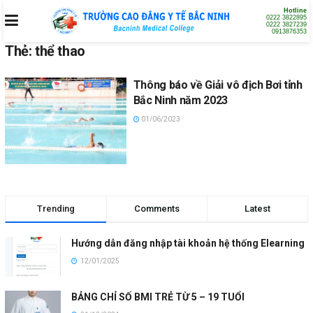
Hotline
0222 3822895
0222 3827239
0913876353
Thẻ:
thể thao
Thông báo về Giải vô địch Bơi tỉnh
Bắc Ninh năm 2023
01/06/2023
Trending
Comments
Latest
Hướng dẫn đăng nhập tài khoản hệ thống Elearning
12/01/2025
BẢNG CHỈ SỐ BMI TRẺ TỪ 5 – 19 TUỔI