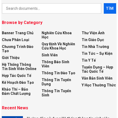
Document
TÌM
Search
Browse by Category
Banner Trang Chủ
Nghiên Cứu Khoa
Thư Viện Ảnh
Học
Chưa Phân Loại
Tin Giáo Dục
Quy Định Về Nghiên
Chương Trình Đào
Tin Nhà Trường
Cứu Khoa Học
Tạo
Tin Tức – Sự Kiện
Sinh Viên
Giới Thiệu
Tin Y Tế
Thông Báo Sinh
Hệ Thống Thông
Viên
Tuyển Dụng – Hợp
Tin Sinh Viên Online
Tác Quốc Tế
Thông Tin Đào Tạo
Hợp Tác Quốc Tế
Văn Bản Sinh Viên
Thông Tin Tuyển
Kế Hoạch Đào Tạo
Dụng
Y Học Thường Thức
Khảo Thí – Bảo
Thông Tin Tuyển
Đảm Chất Lượng
Sinh
Recent News