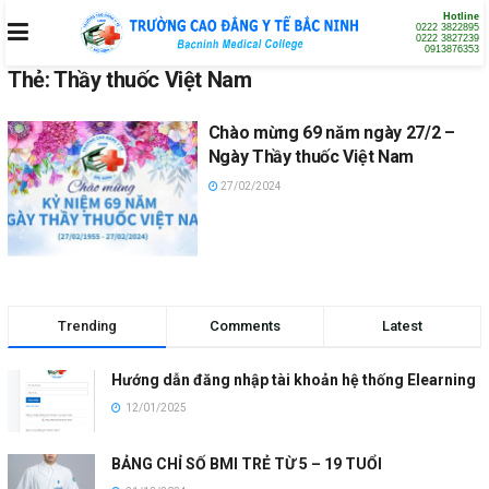
Hotline
0222 3822895
0222 3827239
0913876353
Thẻ:
Thầy thuốc Việt Nam
Chào mừng 69 năm ngày 27/2 –
Ngày Thầy thuốc Việt Nam
27/02/2024
Trending
Comments
Latest
Hướng dẫn đăng nhập tài khoản hệ thống Elearning
12/01/2025
BẢNG CHỈ SỐ BMI TRẺ TỪ 5 – 19 TUỔI