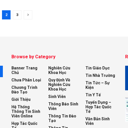
2
3
Browse by Category
R
Banner Trang
Nghiên Cứu
Tin Giáo Dục
M
Chủ
Khoa Học
Tin Nhà Trường
Chưa Phân Loại
Quy Định Về
Tin Tức – Sự
Nghiên Cứu
Chương Trình
Kiện
Khoa Học
Đào Tạo
Tin Y Tế
Sinh Viên
Giới Thiệu
Tuyển Dụng –
Thông Báo Sinh
Hệ Thống
Hợp Tác Quốc
Viên
Thông Tin Sinh
Tế
Viên Online
Thông Tin Đào
Văn Bản Sinh
Tạo
Hợp Tác Quốc
Viên
Tế
Thông Tin