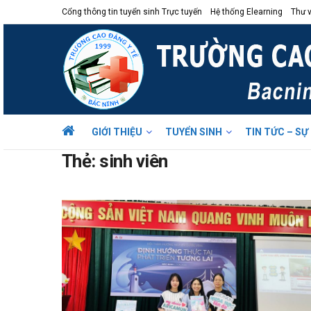
Cổng thông tin tuyển sinh Trực tuyến
Hệ thống Elearning
Thư v
GIỚI THIỆU
TUYỂN SINH
TIN TỨC – SỰ
Thẻ:
sinh viên