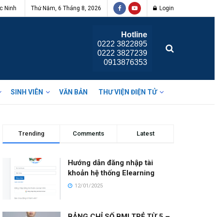
c Ninh
Thứ Năm, 6 Tháng 8, 2026
Login
Hotline
0222 3822895
0222 3827239
0913876353
SINH VIÊN
VĂN BẢN
THƯ VIỆN ĐIỆN TỬ
Trending
Comments
Latest
Hướng dẫn đăng nhập tài
khoản hệ thống Elearning
12/01/2025
BẢNG CHỈ SỐ BMI TRẺ TỪ 5 –