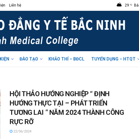
iện
Liên hệ
29
Bắ
°C
 KIỆN
ĐÀO TẠO
KHẢO THÍ – BĐCL
TUYỂN DỤNG – HTQT
HỘI THẢO HƯỚNG NGHIỆP “ ĐỊNH
HƯỚNG THỰC TẠI – PHÁT TRIỂN
TƯƠNG LAI ” NĂM 2024 THÀNH CÔNG
RỰC RỠ
22/06/2024