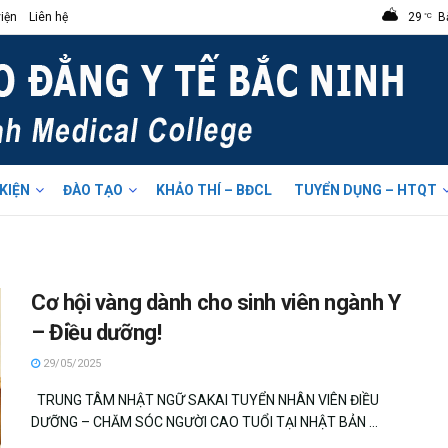
iện
Liên hệ
29
B
°C
 KIỆN
ĐÀO TẠO
KHẢO THÍ – BĐCL
TUYỂN DỤNG – HTQT
Cơ hội vàng dành cho sinh viên ngành Y
– Điều dưỡng!
29/05/2025
TRUNG TÂM NHẬT NGỮ SAKAI TUYỂN NHÂN VIÊN ĐIỀU
DƯỠNG – CHĂM SÓC NGƯỜI CAO TUỔI TẠI NHẬT BẢN ...