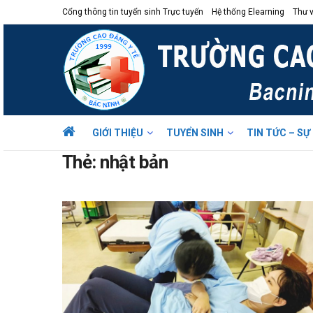
Cổng thông tin tuyển sinh Trực tuyến
Hệ thống Elearning
Thư v
GIỚI THIỆU
TUYỂN SINH
TIN TỨC – SỰ
Thẻ:
nhật bản