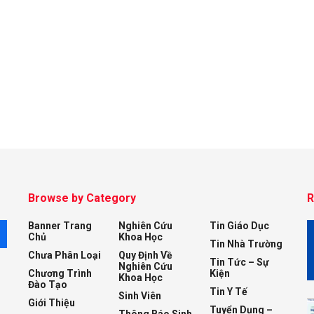
Browse by Category
R
Banner Trang
Nghiên Cứu
Tin Giáo Dục
M
Chủ
Khoa Học
Tin Nhà Trường
Chưa Phân Loại
Quy Định Về
Tin Tức – Sự
Nghiên Cứu
Chương Trình
Kiện
Khoa Học
Đào Tạo
Tin Y Tế
Sinh Viên
Giới Thiệu
Tuyển Dụng –
Thông Báo Sinh