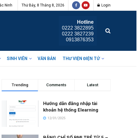
ắc Ninh
Thứ Bảy, 8 Tháng 8, 2026
Login
Hotline
0222 3822895
0222 3827239
0913876353
SINH VIÊN
VĂN BẢN
THƯ VIỆN ĐIỆN TỬ
Trending
Comments
Latest
Hướng dẫn đăng nhập tài
khoản hệ thống Elearning
12/01/2025
BẢNG CHỈ SỐ BMI TRẺ TỪ 5 –