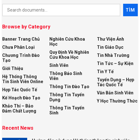
Document
TÌM
Search
Browse by Category
Banner Trang Chủ
Nghiên Cứu Khoa
Thư Viện Ảnh
Học
Chưa Phân Loại
Tin Giáo Dục
Quy Định Về Nghiên
Chương Trình Đào
Tin Nhà Trường
Cứu Khoa Học
Tạo
Tin Tức – Sự Kiện
Sinh Viên
Giới Thiệu
Tin Y Tế
Thông Báo Sinh
Hệ Thống Thông
Viên
Tuyển Dụng – Hợp
Tin Sinh Viên Online
Tác Quốc Tế
Thông Tin Đào Tạo
Hợp Tác Quốc Tế
Văn Bản Sinh Viên
Thông Tin Tuyển
Kế Hoạch Đào Tạo
Dụng
Y Học Thường Thức
Khảo Thí – Bảo
Thông Tin Tuyển
Đảm Chất Lượng
Sinh
Recent News