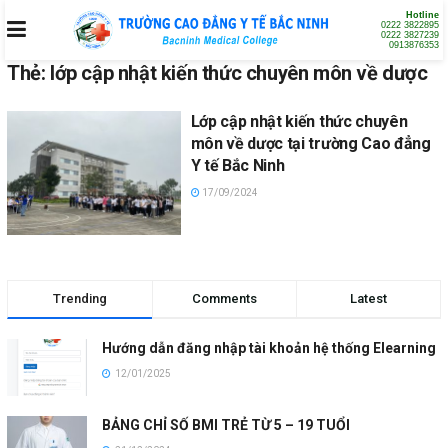
Hotline
0222 3822895
0222 3827239
0913876353
Thẻ:
lớp cập nhật kiến thức chuyên môn về dược
Lớp cập nhật kiến thức chuyên
môn về dược tại trường Cao đẳng
Y tế Bắc Ninh
17/09/2024
Trending
Comments
Latest
Hướng dẫn đăng nhập tài khoản hệ thống Elearning
12/01/2025
BẢNG CHỈ SỐ BMI TRẺ TỪ 5 – 19 TUỔI