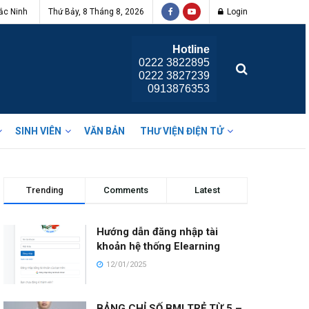
ắc Ninh
Thứ Bảy, 8 Tháng 8, 2026
Login
Hotline
0222 3822895
0222 3827239
0913876353
SINH VIÊN
VĂN BẢN
THƯ VIỆN ĐIỆN TỬ
Trending
Comments
Latest
Hướng dẫn đăng nhập tài
khoản hệ thống Elearning
12/01/2025
BẢNG CHỈ SỐ BMI TRẺ TỪ 5 –