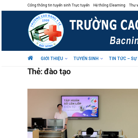
Cổng thông tin tuyển sinh Trực tuyến
Hệ thống Elearning
Thư v
GIỚI THIỆU
TUYỂN SINH
TIN TỨC – SỰ
Thẻ:
đào tạo