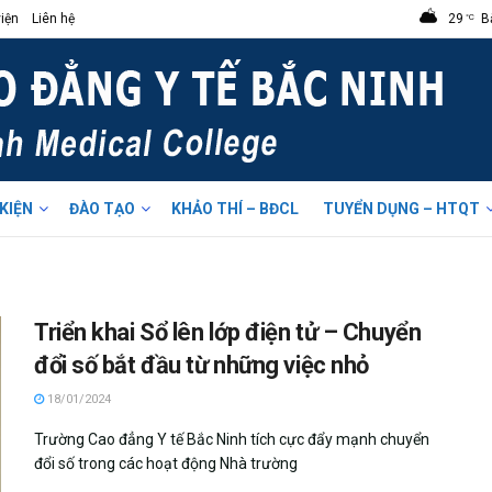
iện
Liên hệ
29
B
°C
 KIỆN
ĐÀO TẠO
KHẢO THÍ – BĐCL
TUYỂN DỤNG – HTQT
Triển khai Sổ lên lớp điện tử – Chuyển
đổi số bắt đầu từ những việc nhỏ
18/01/2024
Trường Cao đẳng Y tế Bắc Ninh tích cực đẩy mạnh chuyển
đổi số trong các hoạt động Nhà trường