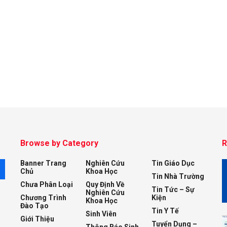
Browse by Category
R
Banner Trang
Nghiên Cứu
Tin Giáo Dục
M
Chủ
Khoa Học
Tin Nhà Trường
Chưa Phân Loại
Quy Định Về
Tin Tức – Sự
Nghiên Cứu
Chương Trình
Kiện
Khoa Học
Đào Tạo
Tin Y Tế
Sinh Viên
Giới Thiệu
Tuyển Dụng –
Thông Báo Sinh