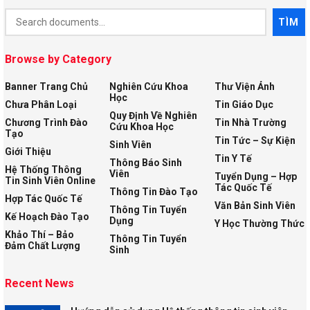
Document
TÌM
Search
Browse by Category
Banner Trang Chủ
Nghiên Cứu Khoa
Thư Viện Ảnh
Học
Chưa Phân Loại
Tin Giáo Dục
Quy Định Về Nghiên
Chương Trình Đào
Tin Nhà Trường
Cứu Khoa Học
Tạo
Tin Tức – Sự Kiện
Sinh Viên
Giới Thiệu
Tin Y Tế
Thông Báo Sinh
Hệ Thống Thông
Viên
Tuyển Dụng – Hợp
Tin Sinh Viên Online
Tác Quốc Tế
Thông Tin Đào Tạo
Hợp Tác Quốc Tế
Văn Bản Sinh Viên
Thông Tin Tuyển
Kế Hoạch Đào Tạo
Dụng
Y Học Thường Thức
Khảo Thí – Bảo
Thông Tin Tuyển
Đảm Chất Lượng
Sinh
Recent News